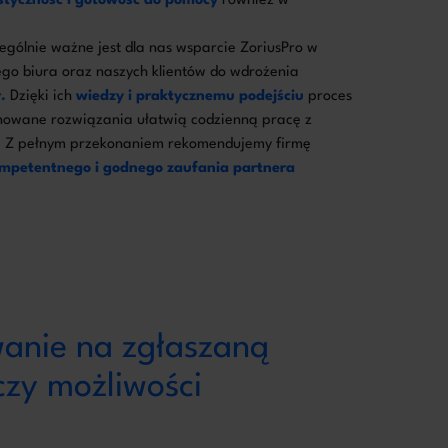
astyczność i gotowość do pomocy
również w
ególnie ważne jest dla nas wsparcie ZoriusPro w
go biura oraz naszych klientów do wdrożenia
.
Dzięki ich
wiedzy i praktycznemu podejściu
proces
nowane rozwiązania ułatwią codzienną pracę z
. Z pełnym przekonaniem rekomendujemy firmę
ompetentnego i godnego zaufania partnera
wanie na zgłaszaną
czy możliwości