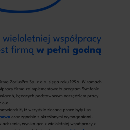
wieloletniej współpracy
est firmą
w pełni godną
firmą ZoriusPro Sp. z o.o. sięga roku 1996. W ramach
półpracy firma zaimplementowała program Symfonia
ozwiązań, będących podstawowym narzędziem pracy
 o.o.
otwierdzić, iż wszystkie zlecane prace były i są
minowo
oraz zgodnie z określonymi wymaganiami.
adczenie, wynikające z wieloletniej współpracy z