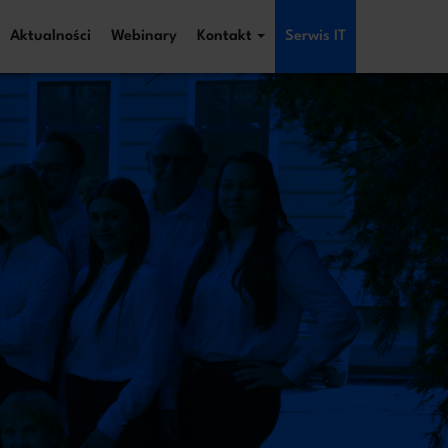
Aktualności
Webinary
Kontakt
Serwis IT
iezwłocznie!
kontakt
 i kontaktu w związku z jej treścią. Podstawą
dotyczy innej sprawy. Więcej informacji o zasadach