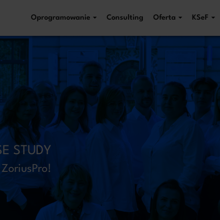
Oprogramowanie
Consulting
Oferta
KSeF
 numer telefonu, zadzwonimy n
Proszę o 
 ZoriusPro Sp. z o.o. Dane podane w formularzu przetwarzamy w celu obsługi Twojej wiadomości
 Twoje zapytanie dotyczy oferty lub zawarcia umowy, albo art. 6 ust. 1 lit. f RODO, gdy kontakt 
przetwarzania danych znajdziesz w
Polityce prywatności.
E STUDY
 ZoriusPro!