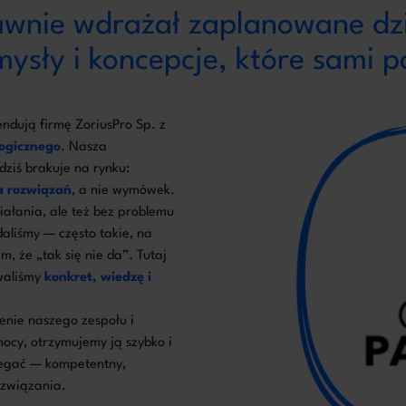
rawnie wdrażał zaplanowane dzi
ysły i koncepcje, które sami 
dują firmę ZoriusPro Sp. z
logicznego
. Nasza
ziś brakuje na rynku:
a rozwiązań
, a nie wymówek.
iałania, ale też bez problemu
aliśmy — często takie, na
, że „tak się nie da”. Tutaj
awaliśmy
konkret, wiedzę i
enie naszego zespołu i
ocy, otrzymujemy ją szybko i
legać — kompetentny,
ozwiązania.