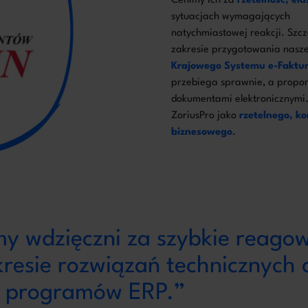
Cenimy ich za
rzetelność, el
sytuacjach wymagających
natychmiastowej reakcji. Szcz
zakresie przygotowania nasze
Krajowego Systemu e-Faktur
przebiega sprawnie, a propo
dokumentami elektronicznymi
ZoriusPro jako
rzetelnego, k
biznesowego
.
my wdzięczni za szybkie reago
resie rozwiązań technicznych 
s programów ERP.”