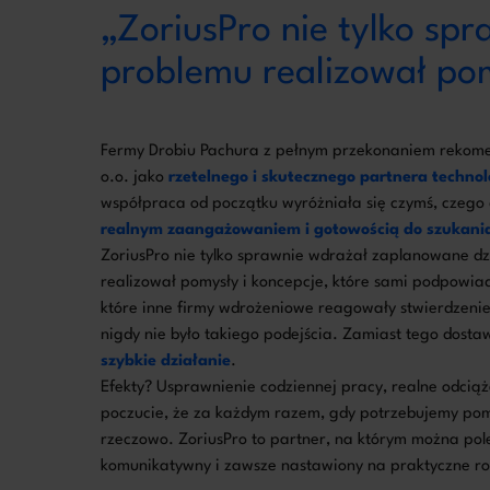
„ZoriusPro nie tylko sp
problemu realizował pom
Fermy Drobiu Pachura z pełnym przekonaniem rekomen
o.o. jako
rzetelnego i skutecznego partnera techno
współpraca od początku wyróżniała się czymś, czego d
realnym zaangażowaniem i gotowością do szukani
ZoriusPro nie tylko sprawnie wdrażał zaplanowane dz
realizował pomysły i koncepcje, które sami podpowiad
które inne firmy wdrożeniowe reagowały stwierdzeniem
nigdy nie było takiego podejścia. Zamiast tego dost
szybkie działanie
.
Efekty? Usprawnienie codziennej pracy, realne odciąż
poczucie, że za każdym razem, gdy potrzebujemy pom
rzeczowo. ZoriusPro to partner, na którym można po
komunikatywny i zawsze nastawiony na praktyczne r