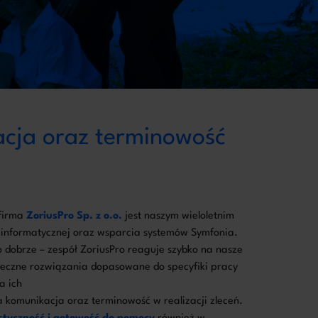
acja oraz terminowość
 firma
ZoriusPro Sp. z o.o.
jest naszym wieloletnim
 informatycznej oraz wsparcia systemów Symfonia.
dobrze – zespół ZoriusPro reaguje szybko na nasze
uteczne rozwiązania dopasowane do specyfiki pracy
a ich
a komunikacja oraz terminowość w realizacji zleceń.