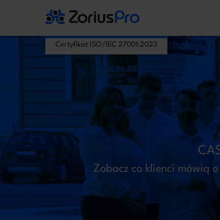
Certyfikat ISO/IEC 27001:2023
Zostaw Swój
Administratorem Twoich danych osobowych jest
przetwarzania jest art. 6 ust. 1 lit. b RODO, gdy
CAS
Zobacz co klienci mówią o