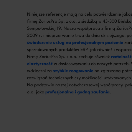
Niniejsze referencje mają na celu potwierdzenie jako
firmę ZoriusPro Sp. z o.o. z siedzibą w 43-300 Bielsko-
Sempołowskiej 19. Nasza współpraca z firmą ZoriusPro
2009 r. i nieprzerwanie trwa do dnia dzisiejszego, p
świadczenie usług na profesjonalnym poziomie
zaró
sprzedawanych produktów ERP jak również i wsparc
Firmę ZoriusPro Sp. z o.o. cechuje również
rzetelnoś
elastyczność
w dostosowywaniu do naszych potrzeb. W
wdzięczni za
szybkie reagowanie
na zgłaszaną potrz
rozwiązań technicznych czy możliwości użytkowanyc
Na podstawie naszej dotychczasowej współpracy pole
o.o. jako
profesjonalną i godną zaufania
.