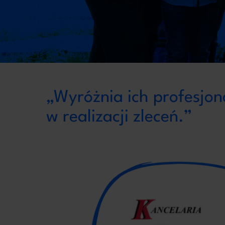
„Wyróżnia ich profesjon
w realizacji zleceń.”