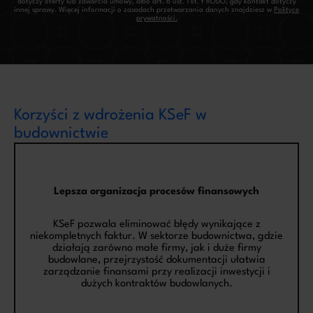
dotyczy oferty lub zawarcia umowy, albo art. 6 ust. 1 lit. f RODO, gdy kontakt dotyczy
innej sprawy. Więcej informacji o zasadach przetwarzania danych znajdziesz w
Polityce
prywatności.
Korzyści z wdrożenia KSeF w
budownictwie
Lepsza organizacja procesów finansowych
KSeF pozwala eliminować błędy wynikające z
niekompletnych faktur. W sektorze budownictwa, gdzie
działają zarówno małe firmy, jak i duże firmy
budowlane, przejrzystość dokumentacji ułatwia
zarządzanie finansami przy realizacji inwestycji i
dużych kontraktów budowlanych.