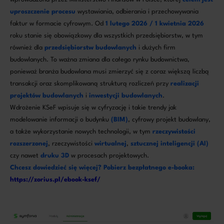
uproszczenie procesu
wystawiania, odbierania i przechowywania
faktur w formacie cyfrowym. Od
1 lutego 2026 / 1 kwietnia 2026
roku stanie się obowiązkowy dla wszystkich przedsiębiorstw, w tym
również dla
przedsiębiorstw budowlanych
i dużych firm
budowlanych. To ważna zmiana dla całego rynku budownictwa,
ponieważ branża budowlana musi zmierzyć się z coraz większą liczbą
transakcji oraz skomplikowaną strukturą rozliczeń przy
realizacji
projektów budowlanych
i
inwestycji budowlanych
.
Wdrożenie KSeF wpisuje się w cyfryzację i takie trendy jak
modelowanie informacji o budynku
(BIM)
, cyfrowy projekt budowlany,
a także wykorzystanie nowych technologii, w tym
rzeczywistości
rozszerzonej
, rzeczywistości
wirtualnej
,
sztucznej inteligencji (AI)
czy nawet
druku 3D
w procesach projektowych.
Chcesz dowiedzieć się więcej? Pobierz bezpłatnego e-booka:
https://zorius.pl/ebook-ksef/