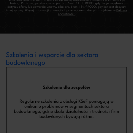
treścią. Podstawą przetwarzania jest art. 6 ust. 1 lit. b RODO, gdy Twoje zapytanie
dotyczy oferty lub zawarcia umowy, albo art. 6 ust. 1 lit. f RODO, gdy kontakt dotyczy
innej sprawy. Więcej informacji o zasadach przetwarzania danych znajdziesz w
Polityce
prywatności.
Szkolenia i wsparcie dla sektora
budowlanego
Szkolenia dla zespołów
Regularne szkolenia z obsługi KSeF pomagają w
unikaniu problemów w segmentach sektora
budowlanego, gdzie skala działalności i trudności firm
budowlanych bywają różne.