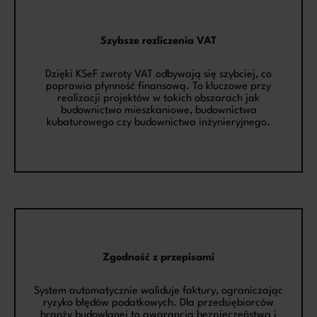
Szybsze rozliczenia VAT
Dzięki KSeF zwroty VAT odbywają się szybciej, co
poprawia płynność finansową. To kluczowe przy
realizacji projektów w takich obszarach jak
budownictwo mieszkaniowe, budownictwa
kubaturowego czy budownictwa inżynieryjnego.
Zgodność z przepisami
System automatycznie waliduje faktury, ograniczając
ryzyko błędów podatkowych. Dla przedsiębiorców
branży budowlanej to gwarancja bezpieczeństwa i