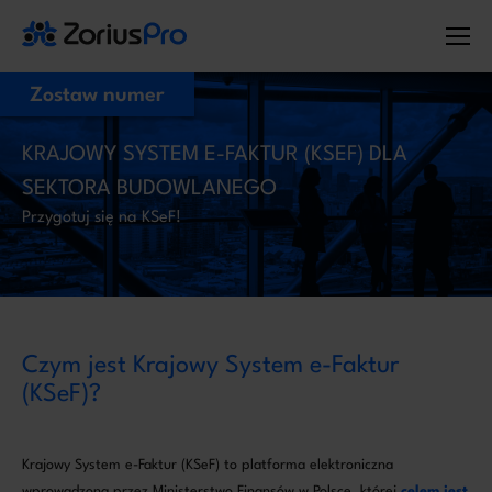
Zostaw numer
Zostaw Swój numer telefonu,
KRAJOWY SYSTEM E-FAKTUR (KSEF) DLA
zadzwonimy niezwłocznie!
SEKTORA BUDOWLANEGO
Przygotuj się na KSeF!
Proszę o kontakt
Administratorem Twoich danych osobowych jest ZoriusPro Sp. z o.o. Dane
podane w formularzu przetwarzamy w celu obsługi Twojej wiadomości i
kontaktu w związku z jej treścią. Podstawą przetwarzania jest art. 6 ust. 1 lit. b
RODO, gdy Twoje zapytanie dotyczy oferty lub zawarcia umowy, albo art. 6
ust. 1 lit. f RODO, gdy kontakt dotyczy innej sprawy. Więcej informacji o
zasadach przetwarzania danych znajdziesz w
Polityce prywatności.
Czym jest Krajowy System e-Faktur
(KSeF)?
Krajowy System e-Faktur (KSeF) to platforma elektroniczna
wprowadzona przez Ministerstwo Finansów w Polsce, której
celem jest