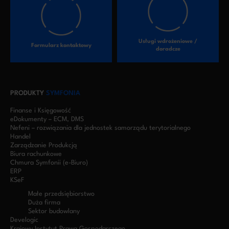
Usługi wdrożeniowe /
Formularz kontaktowy
doradcze
PRODUKTY
SYMFONIA
Finanse i Księgowość
eDokumenty – ECM, DMS
Nefeni – rozwiązania dla jednostek samorządu terytorialnego
Handel
Zarządzanie Produkcją
Biura rachunkowe
Chmura Symfonii (e-Biuro)
ERP
KSeF
Małe przedsiębiorstwo
Duża firma
Sektor budowlany
Develogic
Krajowy Instytut Prawa Gospodarczego