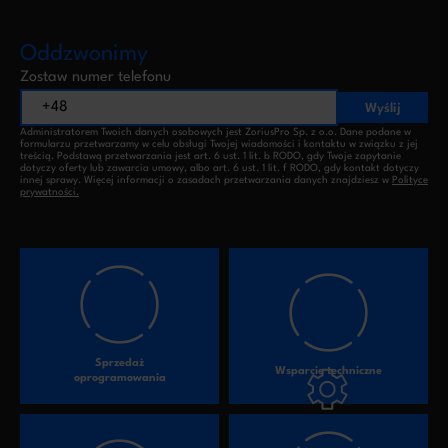
Oddzwonimy
Zostaw numer telefonu
Wyślij
Administratorem Twoich danych osobowych jest ZoriusPro Sp. z o.o. Dane podane w
formularzu przetwarzamy w celu obsługi Twojej wiadomości i kontaktu w związku z jej
treścią. Podstawą przetwarzania jest art. 6 ust. 1 lit. b RODO, gdy Twoje zapytanie
dotyczy oferty lub zawarcia umowy, albo art. 6 ust. 1 lit. f RODO, gdy kontakt dotyczy
innej sprawy. Więcej informacji o zasadach przetwarzania danych znajdziesz w
Polityce
prywatności.
Sprzedaż
Wsparcie techniczne
oprogramowania