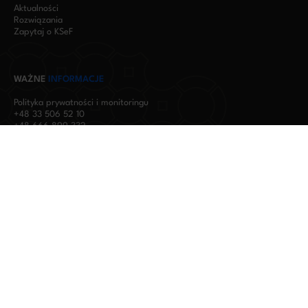
Aktualności
Rozwiązania
Zapytaj o KSeF
WAŻNE
INFORMACJE
Polityka prywatności i monitoringu
+48 33 506 52 10
+48 666 899 332
bok@zorius.pl
Serwis IT
O firmie
Kontakt
OBSERWUJ
NAS
1994 - 2026 - Wszelkie prawa zastrzeżone