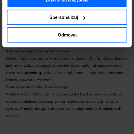
Zwiększona transparentność
Spersonalizuj
Dzięki centralizacji faktur łatwiej kontrolować koszty, analizować dane
i raportować. To szczególnie ważne, bo dla ryneku budowlanego
Odmowa
największymi wyzwaniami pozostają wysokie koszty materiałów i
wahania cen materiałów budowlanych.
Automatyzacja i oszczędność czasu
System ogranicza ręczne wprowadzanie danych. Dla firm budowlanych
jest to narzędzie szczególnie przydatne, bo automatyzacja wspiera
także zarządzanie sprzętem, takim jak koparki, spychacze, ładowarki
kołowe, wywrotki czy walce.
Zmniejszenie ryzyka finansowego
Dzięki walidacji faktur zmniejsza się ryzyko błędów podatkowych, co
wspiera stabilność i rozwój. Sektor budowlany przechodzi właśnie
cyfrową transformację, która wzmacnia odporność w trudniejszych
czasach.