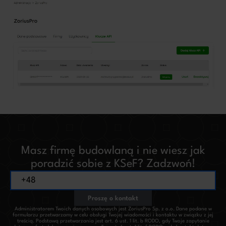
Masz firmę budowlaną i nie wiesz jak
poradzić sobie z KSeF? Zadzwoń!
Proszę o kontakt
Administratorem Twoich danych osobowych jest ZoriusPro Sp. z o.o. Dane podane w
formularzu przetwarzamy w celu obsługi Twojej wiadomości i kontaktu w związku z jej
treścią. Podstawą przetwarzania jest art. 6 ust. 1 lit. b RODO, gdy Twoje zapytanie