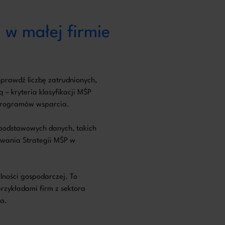
 w małej firmie
 Sprawdź liczbę zatrudnionych,
– kryteria klasyfikacji MŚP
 programów wsparcia.
i podstawowych danych, takich
owania Strategii MŚP w
lności gospodarczej. To
zykładami firm z sektora
ia.