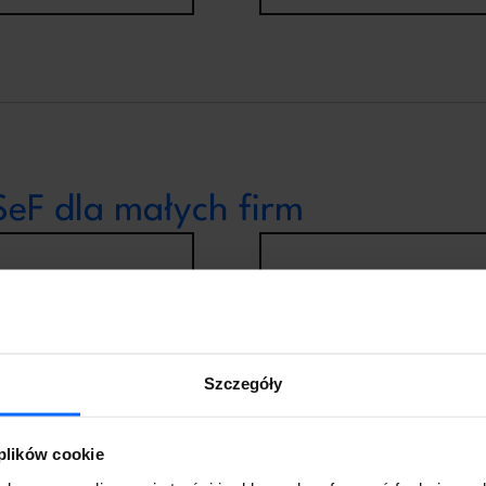
eF dla małych firm
oszty dostosowania
Potrzeba przeszkolenia
zespołu
aż KSeF jest bezpłatny,
 mśp stanowią grupę,
Średnia rocznego
ra często musi ponosić
zatrudnienia i liczba
Szczegóły
y szkoleń czy integracji
pracowników w sektorze
ystemów. To typowe
małych firm sprawiają, że
graniczenia dla MŚP,
każde szkolenie ma dużą
nak nakłady te wpisują
wagę. Zainwestowanie w
 plików cookie
w finansowanie rozwoju
wiedzę zwiększa status
siębiorstwa i przynoszą
przedsiębiorstwa i