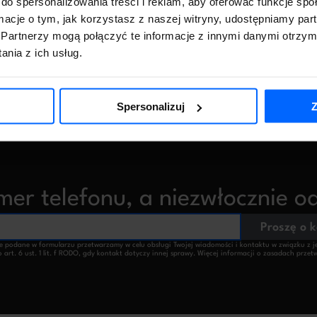
do spersonalizowania treści i reklam, aby oferować funkcje sp
efekty w dłuższej
przygotowuje je do dalszyc
ormacje o tym, jak korzystasz z naszej witryny, udostępniamy p
perspektywie.
zmian w strategii.
Partnerzy mogą połączyć te informacje z innymi danymi otrzym
nia z ich usług.
Spersonalizuj
Z
er telefonu, a niezwłocznie 
Proszę o 
podane w formularzu przetwarzamy w celu obsługi Twojej wiadomości i kontaktu w związku z jej t
 art. 6 ust. 1 lit. f RODO, gdy kontakt dotyczy innej sprawy. Więcej informacji o zasadach prz