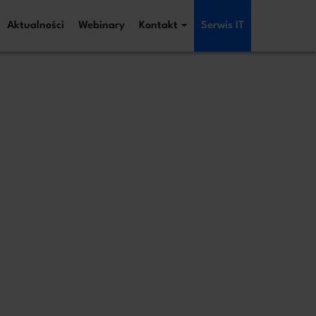
Aktualności
Webinary
Kontakt
Serwis IT
iezwłocznie!
kontakt
 i kontaktu w związku z jej treścią. Podstawą
dotyczy innej sprawy. Więcej informacji o zasadach