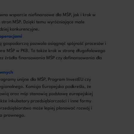
ówno wsparcie niefinansowe dla MŚP, jak i krok w
h stron MŚP. Dzięki temu wyróżniające małe
dziej konkurencyjne.
 operacjami
cią gospodarczą pozwala osiągnąć spójność procesów i
tora MŚP w PKB. To także krok w stronę długofalowego
ez źródła finansowania MŚP czy dofinansowania dla
awnych
 Programy unijne dla MŚP, Program InvestEU czy
gionalnego. Komisja Europejska podkreśla, że
nowią oraz mśp stanowią podstawę europejskiej
kże inkubatory przedsiębiorczości i inne formy
rzedsiębiorstwo może lepiej planować rozwój i
ia prawnego.