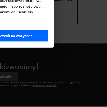
ołecznościowe i analizować
h
artnerom społecznościowym,
anymi od Ciebie lub
ezwól na wszystkie
oddzwonimy!
kontakt
reścią. Podstawą przetwarzania jest art. 6 ust. 1 lit. b RODO, gdy Twoje
etwarzania danych znajdziesz w
Polityce prywatności.