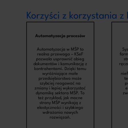
Korzyści z korzystania z
Automatyzacja procesów
Automatyzacja w MŚP to
Sy
realna przewaga – KSeF
form
pozwala usprawnić obieg
st
dokumentów i komunikację z
ręcz
kontrahentami. Dzięki temu
wyróżniające małe
nie
przedsiębiorstwo może
t
szybciej reagować na
p
zmiany i lepiej wykorzystać
e
dynamikę sektora MŚP. To
zw
też przykład, jak mocne
strony MŚP wynikają z
elastyczności i szybkiego
wdrażania nowych
rozwiązań.