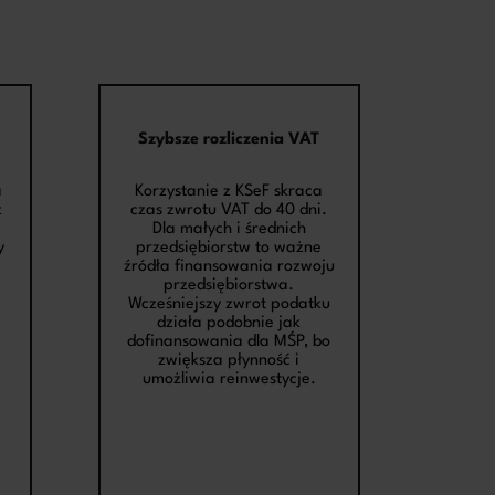
Szybsze rozliczenia VAT
a
Korzystanie z KSeF skraca
z
czas zwrotu VAT do 40 dni.
Dla małych i średnich
y
przedsiębiorstw to ważne
źródła finansowania rozwoju
przedsiębiorstwa.
Wcześniejszy zwrot podatku
działa podobnie jak
dofinansowania dla MŚP, bo
zwiększa płynność i
umożliwia reinwestycje.