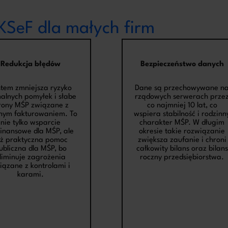
 KSeF dla małych firm
Redukcja błędów
Bezpieczeństwo danych
stem zmniejsza ryzyko
Dane są przechowywane n
alnych pomyłek i słabe
rządowych serwerach prze
rony MŚP związane z
co najmniej 10 lat, co
nym fakturowaniem. To
wspiera stabilność i rodzinn
nie tylko wsparcie
charakter MŚP. W długim
finansowe dla MŚP, ale
okresie takie rozwiązanie
eż praktyczna pomoc
zwiększa zaufanie i chroni
ubliczna dla MŚP, bo
całkowity bilans oraz bilans
liminuje zagrożenia
roczny przedsiębiorstwa.
iązane z kontrolami i
karami.