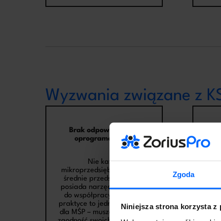
Wyzwania związane z KS
Brak odpowiedniego
K
oprogramowania
Choci
Nie każde
to
mikroprzedsiębiorstwo czy
któ
Zgoda
średnie przedsiębiorstwo
koszt
posiada narzędzia gotowe
s
do współpracy z KSeF. W
o
praktyce to jedno z wyzwań
jed
Niniejsza strona korzysta z
dla MŚP – muszą sprawdzić
się 
zgodność swoich systemów z
przed