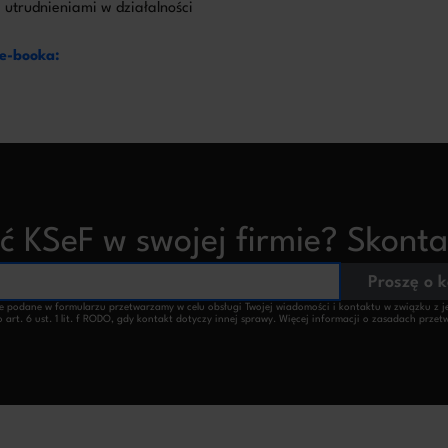
 utrudnieniami w działalności
 e-booka:
 KSeF w swojej firmie? Skontak
Proszę o 
podane w formularzu przetwarzamy w celu obsługi Twojej wiadomości i kontaktu w związku z jej t
 art. 6 ust. 1 lit. f RODO, gdy kontakt dotyczy innej sprawy. Więcej informacji o zasadach prz