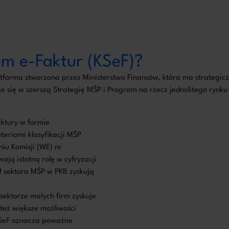
em e-Faktur (KSeF)?
atforma stworzona przez Ministerstwo Finansów, która ma strategicz
je się w szerszą Strategię MŚP i Program na rzecz jednolitego rynk
ktury w formie
teriami klasyfikacji MŚP
iu Komisji (WE) nr
ją istotną rolę w cyfryzacji
ł sektora MŚP w PKB zyskują
 sektorze małych firm zyskuje
 też większe możliwości
KSeF oznacza poważne