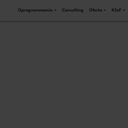
Oprogramowanie
Consulting
Oferta
KSeF
 numer telefonu, zadzwonimy n
Proszę o 
 ZoriusPro Sp. z o.o. Dane podane w formularzu przetwarzamy w celu obsługi Twojej wiadomości
 Twoje zapytanie dotyczy oferty lub zawarcia umowy, albo art. 6 ust. 1 lit. f RODO, gdy kontakt 
przetwarzania danych znajdziesz w
Polityce prywatności.