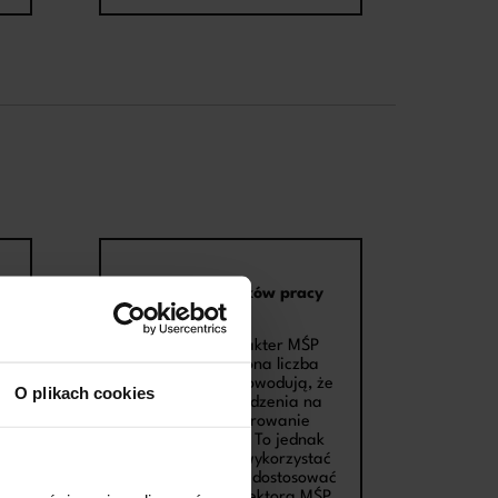
Zmiana nawyków pracy
Rodzinny charakter MŚP
oraz ograniczona liczba
zatrudnionych powodują, że
O plikach cookies
proces przechodzenia na
cyfrowe fakturowanie
wymaga czasu. To jednak
konieczne, aby wykorzystać
pełen potencjał i dostosować
się do dynamiki sektora MŚP.