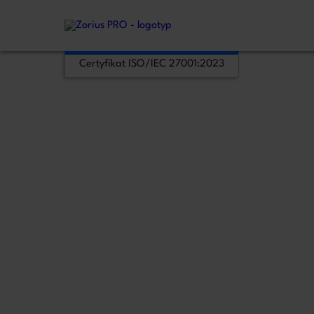
Zostaw Swój
Certyfikat ISO/IEC 27001:2023
Administratorem Twoich danych osobowych jest
przetwarzania jest art. 6 ust. 1 lit. b RODO, gdy