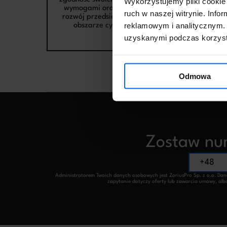
Wykorzystujemy pliki cookie 
wymogami oraz zadbać o
ruch w naszej witrynie. Inf
rozwój przedsiębiorstwa w
reklamowym i analitycznym. 
obszarze cyfryzacji.
uzyskanymi podczas korzysta
Odmowa
Zostaw num
Administratorem Twoich danych osobowych jest ZoriusPro Sp. z o.o. Dane 
zapytanie dotyczy oferty lub zawarcia umowy, albo