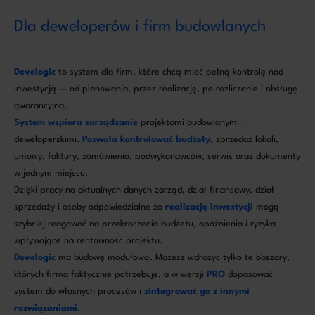
Dla deweloperów i firm budowlanych
Develogic
to system dla firm, które chcą mieć pełną kontrolę nad
inwestycją — od planowania, przez realizację, po rozliczenie i obsługę
gwarancyjną.
System wspiera zarządzanie
projektami budowlanymi i
deweloperskimi.
Pozwala kontrolować
budżety
, sprzedaż lokali,
umowy, faktury, zamówienia, podwykonawców, serwis oraz dokumenty
w jednym miejscu.
Dzięki pracy na aktualnych danych zarząd, dział finansowy, dział
sprzedaży i osoby odpowiedzialne za
realizację inwestycji
mogą
szybciej reagować na przekroczenia budżetu, opóźnienia i ryzyka
wpływające na rentowność projektu.
Develogic
ma budowę modułową. Możesz wdrożyć tylko te obszary,
których firma faktycznie potrzebuje, a w wersji
PRO
dopasować
system do własnych procesów i
zintegrować go z innymi
rozwiązaniami
.