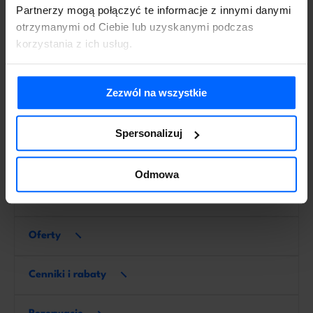
Partnerzy mogą połączyć te informacje z innymi danymi
Panel decyzyjny
otrzymanymi od Ciebie lub uzyskanymi podczas
korzystania z ich usług.
Przegląd zbiorczych danych o sprzedawanych inwestycjach
w postaci dashboardów i wskaźników KPI.
Zezwól na wszystkie
Lokale
Spersonalizuj
Klienci
Odmowa
Szanse sprzedaży i działania
Oferty
Cenniki i rabaty