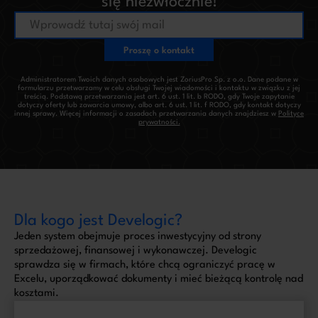
się niezwłocznie!
Administratorem Twoich danych osobowych jest ZoriusPro Sp. z o.o. Dane podane w
formularzu przetwarzamy w celu obsługi Twojej wiadomości i kontaktu w związku z jej
treścią. Podstawą przetwarzania jest art. 6 ust. 1 lit. b RODO, gdy Twoje zapytanie
dotyczy oferty lub zawarcia umowy, albo art. 6 ust. 1 lit. f RODO, gdy kontakt dotyczy
innej sprawy. Więcej informacji o zasadach przetwarzania danych znajdziesz w
Polityce
prywatności.
Dla kogo jest Develogic?
Jeden system obejmuje proces inwestycyjny od strony
sprzedażowej, finansowej i wykonawczej. Develogic
sprawdza się w firmach, które chcą ograniczyć pracę w
Excelu, uporządkować dokumenty i mieć bieżącą kontrolę nad
kosztami.