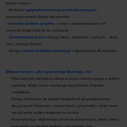
jednym miejscu
• Możliwość
optymalizowania procesów biznesowych
i
zautomatyzowania obiegu dokumentów
•
Kontrola budżetu projektu
i umów z podwykonawcami od
momentu podpisania aż do rozliczenia
•
Zautomatyzuj proces
obsługi faktur, zamówień i rozliczeń – skróć
czas i zmniejsz koszty
• Bieżący
nadzór budżetów inwestycji
i raportowanie dla zarządu.
Główne korzyści, jakie gwarantuje Develogic, to:
Pełna kontrola zarządcza całego procesu inwestycyjnego w jednym
systemie, dzięki czemu następuję uszczelnienie finansów
i wydatków.
Dostęp na bieżąco do danych niezbędnych do podejmowania
decyzji (wynik finansowy, marża, koszty, przychody) – dzięki temu
zarząd może szybko reagować na zmiany.
Automatyzacja i digitalizacja procesów biznesowych, dzięki czemu
pracownicy są bardziej wydajni i oszczędzają czas