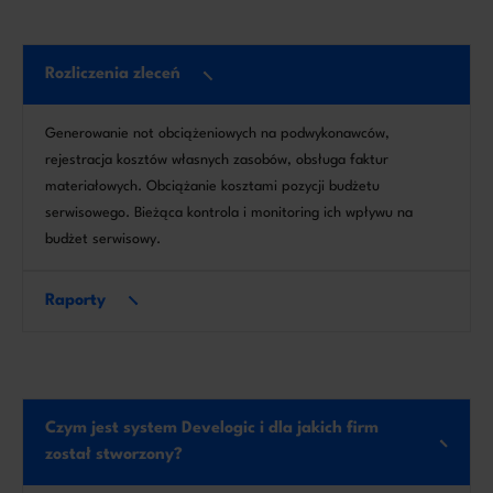
Rozliczenia zleceń
Generowanie not obciążeniowych na podwykonawców,
rejestracja kosztów własnych zasobów, obsługa faktur
materiałowych. Obciążanie kosztami pozycji budżetu
serwisowego. Bieżąca kontrola i monitoring ich wpływu na
budżet serwisowy.
Raporty
Czym jest system Develogic i dla jakich firm
został stworzony?