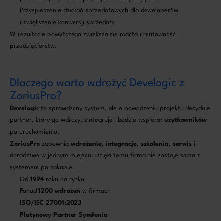
Przyspieszenie działań sprzedażowych dla deweloperów
i zwiększenie konwersji sprzedaży
W rezultacie powyższego zwiększa się marża i rentowność
przedsiębiorstw.
Dlaczego warto wdrożyć Develogic z
ZoriusPro?
Develogic
to sprawdzony system, ale o powodzeniu projektu decyduje
partner, który go wdroży, zintegruje i będzie wspierał
użytkowników
po uruchomieniu.
ZoriusPro
zapewnia
wdrożenie
,
integracje
,
szkolenia
,
serwis
i
doradztwo w jednym miejscu. Dzięki temu firma nie zostaje sama z
systemem po zakupie.
Od
1994
roku na rynku
Ponad
1200
wdrożeń
w firmach
ISO/IEC 27001:2023
Platynowy Partner Symfonia