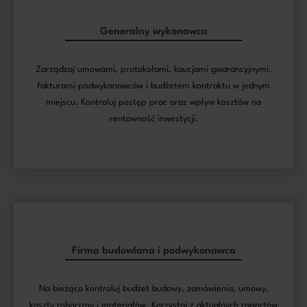
Generalny wykonawca
Zarządzaj umowami, protokołami, kaucjami gwarancyjnymi,
fakturami podwykonawców i budżetem kontraktu w jednym
miejscu. Kontroluj postęp prac oraz wpływ kosztów na
rentowność inwestycji.
Firma budowlana i podwykonawca
Na bieżąco kontroluj budżet budowy, zamówienia, umowy,
koszty robocizny i materiałów. Korzystaj z aktualnych raportów