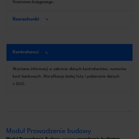
finansowo-księgowego.
Rozrachunki
Kontrahenci
Wymiana informacji w zakresie danych kontrahentów, numerów
kont bankowych. Weryfikacja białej listy i pobieranie danych
z GUS.
Moduł Prowadzenie budowy
Moduł Prowadzenie Budowy
wspiera
zarządzanie budżetem