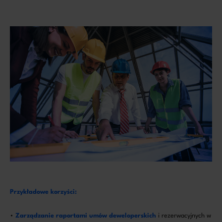
Przykładowe korzyści:
•
Zarządzanie raportami umów deweloperskich
i rezerwacyjnych w