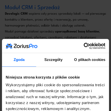
Moduł CRM i Sprzedaż
Develogic CRM
wspiera cały proces sprzedaży lokali — od pierwszego
kontaktu z klientem, przez ofertę i rezerwację, po umowę,
harmonogram płatności, odbiór lokalu i obsługę usterek.
Moduł pomaga działowi sprzedaży
uporządkować bazę klientów
,
zarządzać lokalami, ofertami, cennikami, rabatami i działaniami
handlowymi. Zarząd otrzymuje natomiast aktualne
raporty
sprzedaży
i informacje o wynikach inwestycji.
Najważniejsze funkcje:
Zgoda
Szczegóły
O plikach cookies
•
Zarządzanie umowami rezerwacyjnymi
i deweloperskimi
•
Zarządzanie raportami sprzedaży lokali
i leadów
• Baza klientów i
zarządzanie kontaktami z klientami
Niniejsza strona korzysta z plików cookie
• Cenniki, rabaty, harmonogramy płatności
Wykorzystujemy pliki cookie do spersonalizowania treści
• Integracja oferty ze stroną www inwestycji.
i reklam, aby oferować funkcje społecznościowe i
analizować ruch w naszej witrynie. Informacje o tym, jak
korzystasz z naszej witryny, udostępniamy partnerom
społecznościowym, reklamowym i analitycznym.