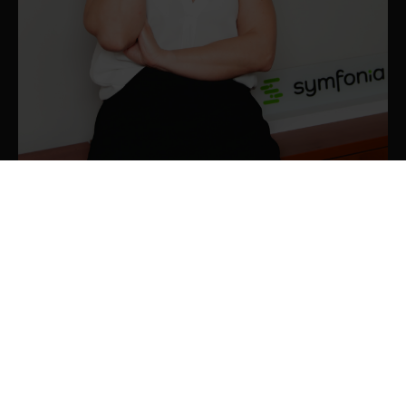
PRODUKTY
SYMFONIA
Finanse i Księgowość
eDokumenty – ECM, DMS
Nefeni – rozwiązania dla jednostek samorządu terytorialnego
Handel
Zarządzanie Produkcją
Biura rachunkowe
Chmura Symfonii (e-Biuro)
ERP