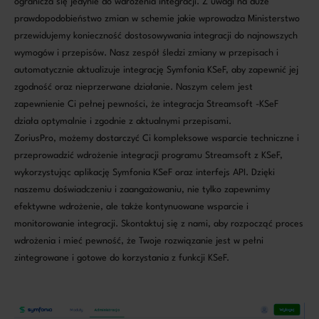
ogranicza się jedynie do wdrożenia integracji. Z uwagi na duże
prawdopodobieństwo zmian w schemie jakie wprowadza Ministerstwo
przewidujemy konieczność dostosowywania integracji do najnowszych
wymogów i przepisów. Nasz zespół śledzi zmiany w przepisach i
automatycznie aktualizuje integrację Symfonia KSeF, aby zapewnić jej
zgodność oraz nieprzerwane działanie. Naszym celem jest
zapewnienie Ci pełnej pewności, że integracja Streamsoft -KSeF
działa optymalnie i zgodnie z aktualnymi przepisami.
ZoriusPro, możemy dostarczyć Ci kompleksowe wsparcie techniczne i
przeprowadzić wdrożenie integracji programu Streamsoft z KSeF,
wykorzystując aplikację Symfonia KSeF oraz interfejs API. Dzięki
naszemu doświadczeniu i zaangażowaniu, nie tylko zapewnimy
efektywne wdrożenie, ale także kontynuowane wsparcie i
monitorowanie integracji. Skontaktuj się z nami, aby rozpocząć proces
wdrożenia i mieć pewność, że Twoje rozwiązanie jest w pełni
zintegrowane i gotowe do korzystania z funkcji KSeF.