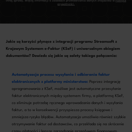
innej sprawy. Więcej informacji o zasadach przetwarzania danych znajdziesz w
Polityce
prywatności.
Jakie są korzyści płynące z integracji programu Streamsoft z
Krajowym Systemem e-Faktur (KSeF) i uniwersalnym obiegiem
dokumentów? Dowiedz się jakie są zalety takiego połączenia:
Automatyzacja procesu wysyłania i odbierania faktur
elektronicznych z platformy ministerstwa:
Poprzez integrację
oprogramowania z KSeF, możliwe jest automatyczne przesyłanie
faktur elektronicznych między systemem firmy, a platformą KSeF,
co eliminuje potrzebę ręcznego wprowadzania danych i wysyłania
faktur, a to w konsekwencji przyspiesza procesy księgowe i
zmniejsza ryzyko błędów. Automatyzacja umożliwia również szybkie
otrzymywanie faktur od dostawców, co przekłada się na skrócenie
czasu płatności i lepsze zarządzanie przepływem finansowym.