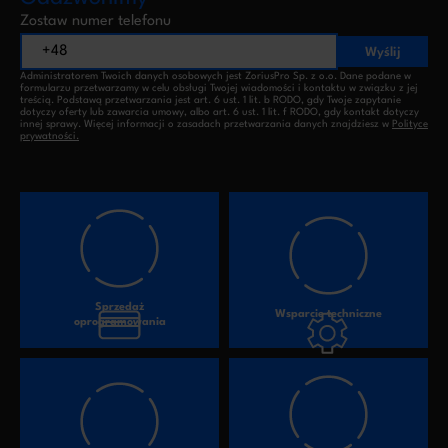
Zostaw numer telefonu
Wyślij
Administratorem Twoich danych osobowych jest ZoriusPro Sp. z o.o. Dane podane w
formularzu przetwarzamy w celu obsługi Twojej wiadomości i kontaktu w związku z jej
treścią. Podstawą przetwarzania jest art. 6 ust. 1 lit. b RODO, gdy Twoje zapytanie
dotyczy oferty lub zawarcia umowy, albo art. 6 ust. 1 lit. f RODO, gdy kontakt dotyczy
innej sprawy. Więcej informacji o zasadach przetwarzania danych znajdziesz w
Polityce
prywatności.
Sprzedaż
Wsparcie techniczne
oprogramowania