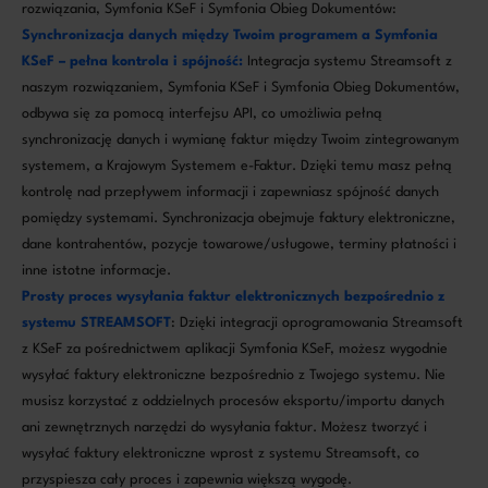
rozwiązania, Symfonia KSeF i Symfonia Obieg Dokumentów:
Synchronizacja danych między Twoim programem a Symfonia
KSeF – pełna kontrola i spójność:
Integracja systemu Streamsoft z
naszym rozwiązaniem, Symfonia KSeF i Symfonia Obieg Dokumentów,
odbywa się za pomocą interfejsu API, co umożliwia pełną
synchronizację danych i wymianę faktur między Twoim zintegrowanym
systemem, a Krajowym Systemem e-Faktur. Dzięki temu masz pełną
kontrolę nad przepływem informacji i zapewniasz spójność danych
pomiędzy systemami. Synchronizacja obejmuje faktury elektroniczne,
dane kontrahentów, pozycje towarowe/usługowe, terminy płatności i
inne istotne informacje.
Prosty proces wysyłania faktur elektronicznych bezpośrednio z
systemu STREAMSOFT
: Dzięki integracji oprogramowania Streamsoft
z KSeF za pośrednictwem aplikacji Symfonia KSeF, możesz wygodnie
wysyłać faktury elektroniczne bezpośrednio z Twojego systemu. Nie
musisz korzystać z oddzielnych procesów eksportu/importu danych
ani zewnętrznych narzędzi do wysyłania faktur. Możesz tworzyć i
wysyłać faktury elektroniczne wprost z systemu Streamsoft, co
przyspiesza cały proces i zapewnia większą wygodę.