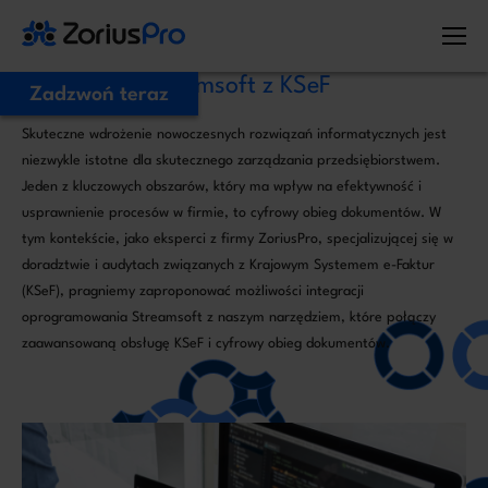
Integracja Streamsoft z KSeF
Zadzwoń teraz
Skuteczne wdrożenie nowoczesnych rozwiązań informatycznych jest
Zostaw Swój numer telefonu,
niezwykle istotne dla skutecznego zarządzania przedsiębiorstwem.
zadzwonimy niezwłocznie!
Jeden z kluczowych obszarów, który ma wpływ na efektywność i
usprawnienie procesów w firmie, to cyfrowy obieg dokumentów. W
tym kontekście, jako eksperci z firmy ZoriusPro, specjalizującej się w
Proszę o kontakt
doradztwie i audytach związanych z Krajowym Systemem e-Faktur
Administratorem Twoich danych osobowych jest ZoriusPro Sp. z o.o. Dane
(KSeF), pragniemy zaproponować możliwości integracji
podane w formularzu przetwarzamy w celu obsługi Twojej wiadomości i
kontaktu w związku z jej treścią. Podstawą przetwarzania jest art. 6 ust. 1 lit. b
oprogramowania Streamsoft z naszym narzędziem, które połączy
RODO, gdy Twoje zapytanie dotyczy oferty lub zawarcia umowy, albo art. 6
ust. 1 lit. f RODO, gdy kontakt dotyczy innej sprawy. Więcej informacji o
zaawansowaną obsługę KSeF i cyfrowy obieg dokumentów.
zasadach przetwarzania danych znajdziesz w
Polityce prywatności.