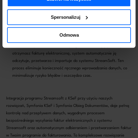
systemu StreamSoft, co przyspiesza cały proces i zapewnia
większą wygodę.
Odbieranie i automatyczne przetwarzanie elektronicznych
Spersonalizuj
faktur w Twoim programie fakturującym:
Integracja naszego
oprogramowania, Symfonia KSeF i Symfonia Obieg Dokumentów, z
Odmowa
KSeF umożliwia odbieranie i automatyczne przetwarzanie
elektronicznych faktur w Twoim programie fakturującym. Gdy
otrzymasz fakturę elektroniczną, system automatycznie ją
odczytuje, przetwarza i importuje do systemu StreamSoft. Ten
proces eliminuje konieczność ręcznego wprowadzania danych, co
minimalizuje ryzyko błędów i oszczędza czas.
Integracja programu Streamsoft z KSeF przy użyciu naszych
rozwiązań, Symfonia KSeF i Symfonia Obieg Dokumentów, daje pełną
kontrolę nad przepływem danych, wygodnym procesem
bezpośredniego wysyłania faktur elektronicznych z systemu
Streamsoft oraz automatycznym odbieraniem i przetwarzaniem faktur
w Twoim programie do fakturowania. To kompleksowe rozwiązanie