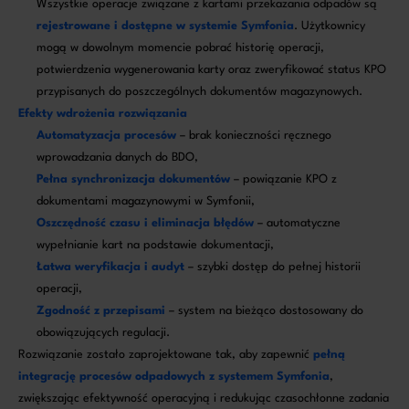
Wszystkie operacje związane z kartami przekazania odpadów są
rejestrowane i dostępne w systemie Symfonia
. Użytkownicy
mogą w dowolnym momencie pobrać historię operacji,
potwierdzenia wygenerowania karty oraz zweryfikować status KPO
przypisanych do poszczególnych dokumentów magazynowych.
Efekty wdrożenia rozwiązania
Automatyzacja procesów
– brak konieczności ręcznego
wprowadzania danych do BDO,
Pełna synchronizacja dokumentów
– powiązanie KPO z
dokumentami magazynowymi w Symfonii,
Oszczędność czasu i eliminacja błędów
– automatyczne
wypełnianie kart na podstawie dokumentacji,
Łatwa weryfikacja i audyt
– szybki dostęp do pełnej historii
operacji,
Zgodność z przepisami
– system na bieżąco dostosowany do
obowiązujących regulacji.
Rozwiązanie zostało zaprojektowane tak, aby zapewnić
pełną
integrację procesów odpadowych z systemem Symfonia
,
zwiększając efektywność operacyjną i redukując czasochłonne zadania