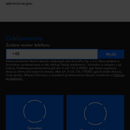
administracyjne.
Oddzwonimy
Zostaw numer telefonu
Wyślij
Administratorem Twoich danych osobowych jest ZoriusPro Sp. z o.o. Dane podane w
formularzu przetwarzamy w celu obsługi Twojej wiadomości i kontaktu w związku z jej
treścią. Podstawą przetwarzania jest art. 6 ust. 1 lit. b RODO, gdy Twoje zapytanie
dotyczy oferty lub zawarcia umowy, albo art. 6 ust. 1 lit. f RODO, gdy kontakt dotyczy
innej sprawy. Więcej informacji o zasadach przetwarzania danych znajdziesz w
Polityce
prywatności.
Sprzedaż