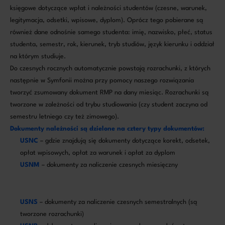
księgowe dotyczące wpłat i należności studentów (czesne, warunek,
legitymacja, odsetki, wpisowe, dyplom). Oprócz tego pobierane są
również dane odnośnie samego studenta: imię, nazwisko, płeć, status
studenta, semestr, rok, kierunek, tryb studiów, język kierunku i oddział
na którym studiuje.
Do czesnych rocznych automatycznie powstają rozrachunki, z których
następnie w Symfonii można przy pomocy naszego rozwiązania
tworzyć zsumowany dokument RMP na dany miesiąc. Rozrachunki są
tworzone w zależności od trybu studiowania (czy student zaczyna od
semestru letniego czy też zimowego).
Dokumenty należności są dzielone na cztery typy dokumentów:
USNC
– gdzie znajdują się dokumenty dotyczące korekt, odsetek,
opłat wpisowych, opłat za warunek i opłat za dyplom
USNM
– dokumenty za naliczenie czesnych miesięczny
USNS
– dokumenty za naliczenie czesnych semestralnych (są
tworzone rozrachunki)