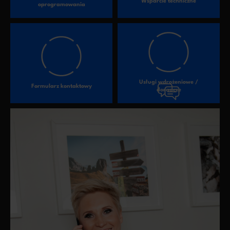
Wsparcie techniczne
oprogramowania
Usługi wdrożeniowe /
Formularz kontaktowy
doradcze