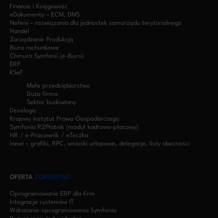
Finanse i Księgowość
eDokumenty – ECM, DMS
Nefeni – rozwiązania dla jednostek samorządu terytorialnego
Handel
Zarządzanie Produkcją
Biura rachunkowe
Chmura Symfonii (e-Biuro)
ERP
KSeF
Małe przedsiębiorstwo
Duża firma
Sektor budowlany
Develogic
Krajowy Instytut Prawa Gospodarczego
Symfonia R2Płatnik (moduł kadrowo-płacowy)
HR / e-Pracownik / eTeczka
Inewi – grafiki, RPC, wnioski urlopowe, delegacje, listy obecności
OFERTA
ZORIUSPRO
Oprogramowanie ERP dla firm
Integracja systemów IT
Wdrażanie oprogramowania Symfonia