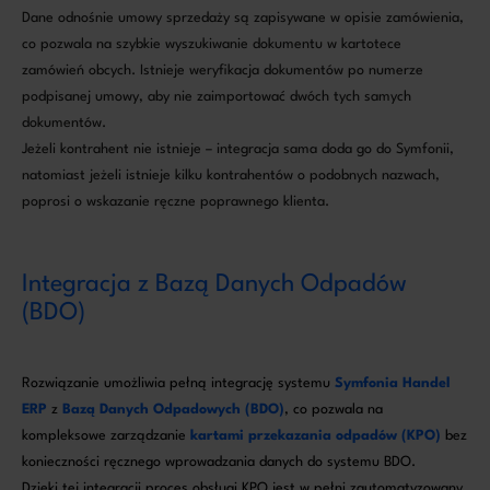
Dane odnośnie umowy sprzedaży są zapisywane w opisie zamówienia,
co pozwala na szybkie wyszukiwanie dokumentu w kartotece
zamówień obcych. Istnieje weryfikacja dokumentów po numerze
podpisanej umowy, aby nie zaimportować dwóch tych samych
dokumentów.
Jeżeli kontrahent nie istnieje – integracja sama doda go do Symfonii,
natomiast jeżeli istnieje kilku kontrahentów o podobnych nazwach,
poprosi o wskazanie ręczne poprawnego klienta.
Integracja z Bazą Danych Odpadów
(BDO)
Rozwiązanie umożliwia pełną integrację systemu
Symfonia Handel
ERP
z
Bazą Danych Odpadowych (BDO)
, co pozwala na
kompleksowe zarządzanie
kartami przekazania odpadów (KPO)
bez
konieczności ręcznego wprowadzania danych do systemu BDO.
Dzięki tej integracji proces obsługi KPO jest w pełni zautomatyzowany