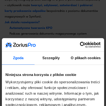
– użytkownik może
tworzyć, edytować, zatwierdzać i pobierać
karty przekazania odpadów
bezpośrednio z poziomu dokumentów
magazynowych w Symfonii.
Jak działa rozwiązanie?
Automatyczne tworzenie KPO
Podczas generowania dokumentu magazynowego system
automatycznie pobiera dane i inicjuje proces tworzenia
karty
przekazania odpadów (KPO)
. Użytkownik nie musi ręcznie
przepisywać informacji – karta zostaje wypełniona danymi z
dokumentu i przypisana do odpowiedniego miejsca prowadzenia
Zgoda
Szczegóły
O plikach cookies
działalności.
Zarządzanie kartami KPO w Symfonii
Z poziomu dokumentu magazynowego dostępne są dedykowane
Niniejsza strona korzysta z plików cookie
funkcje, które umożliwiają:
Wykorzystujemy pliki cookie do spersonalizowania treści
i reklam, aby oferować funkcje społecznościowe i
Tworzenie nowej karty KPO,
analizować ruch w naszej witrynie. Informacje o tym, jak
Edycję istniejących kart,
korzystasz z naszej witryny, udostępniamy partnerom
Zatwierdzanie i wysyłanie kart do systemu BDO,
społecznościowym, reklamowym i analitycznym.
Pobieranie potwierdzeń i historii operacji.