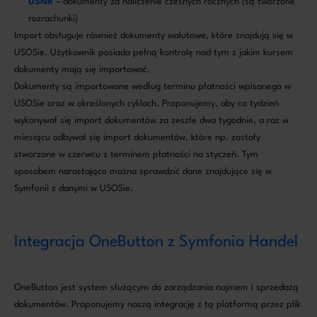
USNR
– dokumenty za naliczenie czesnych rocznych (są tworzone
rozrachunki)
Import obsługuje również dokumenty walutowe, które znajdują się w
USOSie. Użytkownik posiada pełną kontrolę nad tym z jakim kursem
dokumenty mają się importować.
Dokumenty są importowane według terminu płatności wpisanego w
USOSie oraz w określonych cyklach. Proponujemy, aby co tydzień
wykonywał się import dokumentów za zeszłe dwa tygodnie, a raz w
miesiącu odbywał się import dokumentów, które np. zostały
stworzone w czerwcu z terminem płatności na styczeń. Tym
sposobem narastająco można sprawdzić dane znajdujące się w
Symfonii z danymi w USOSie.
Integracja OneButton z Symfonia Handel
OneButton jest system służącym do zarządzania najmem i sprzedażą
dokumentów. Proponujemy naszą integrację z tą platformą przez plik