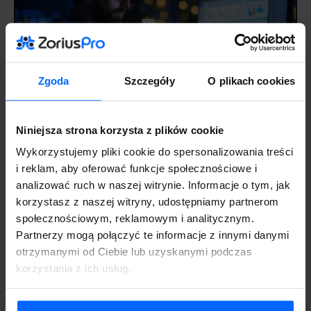
Zgoda
Szczegóły
O plikach cookies
Symfonia w firmie wielooddziałowej – jak
Niniejsza strona korzysta z plików cookie
uporządkować dane i raportowanie
Wykorzystujemy pliki cookie do spersonalizowania treści
14 lipca 2026
Aktualności
i reklam, aby oferować funkcje społecznościowe i
analizować ruch w naszej witrynie. Informacje o tym, jak
korzystasz z naszej witryny, udostępniamy partnerom
społecznościowym, reklamowym i analitycznym.
Partnerzy mogą połączyć te informacje z innymi danymi
otrzymanymi od Ciebie lub uzyskanymi podczas
korzystania z ich usług.