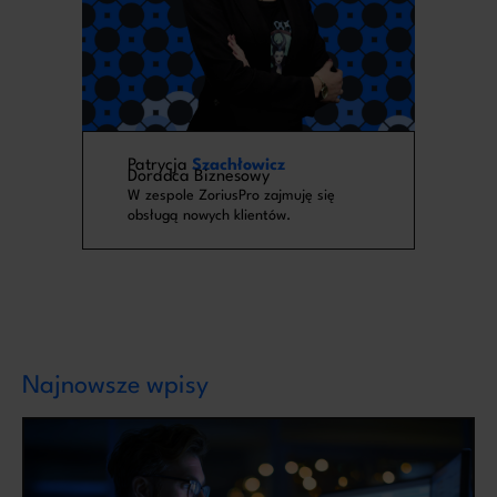
Patrycja
Szachłowicz
Doradca Biznesowy
W zespole ZoriusPro zajmuję się
obsługą nowych klientów.
Najnowsze wpisy