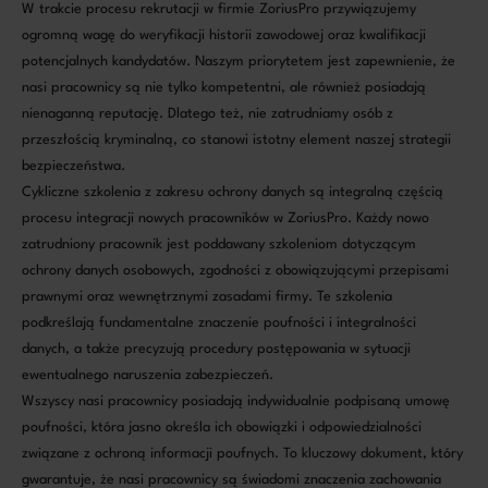
W trakcie procesu rekrutacji w firmie ZoriusPro przywiązujemy
ogromną wagę do weryfikacji historii zawodowej oraz kwalifikacji
potencjalnych kandydatów. Naszym priorytetem jest zapewnienie, że
nasi pracownicy są nie tylko kompetentni, ale również posiadają
nienaganną reputację. Dlatego też, nie zatrudniamy osób z
przeszłością kryminalną, co stanowi istotny element naszej strategii
bezpieczeństwa.
Cykliczne szkolenia z zakresu ochrony danych są integralną częścią
procesu integracji nowych pracowników w ZoriusPro. Każdy nowo
zatrudniony pracownik jest poddawany szkoleniom dotyczącym
ochrony danych osobowych, zgodności z obowiązującymi przepisami
prawnymi oraz wewnętrznymi zasadami firmy. Te szkolenia
podkreślają fundamentalne znaczenie poufności i integralności
danych, a także precyzują procedury postępowania w sytuacji
ewentualnego naruszenia zabezpieczeń.
Wszyscy nasi pracownicy posiadają indywidualnie podpisaną umowę
poufności, która jasno określa ich obowiązki i odpowiedzialności
związane z ochroną informacji poufnych. To kluczowy dokument, który
gwarantuje, że nasi pracownicy są świadomi znaczenia zachowania