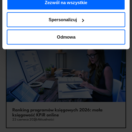
Zezwól na wszystkie
Jak wybrać system ERP – zasady, kryteria i krok po
Spersonalizuj
kroku
7 lipca 2026
Aktualności
Odmowa
Ranking programów księgowych 2026: mała
księgowość KPiR online
23 czerwca 2026
Aktualności