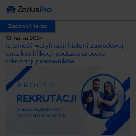
Zadzwoń teraz
13 marca 2024
Zostaw Swój numer telefonu,
Istotność weryfikacji historii zawodowej
zadzwonimy niezwłocznie!
oraz kwalifikacji podczas procesu
rekrutacji pracowników
Proszę o kontakt
Administratorem Twoich danych osobowych jest ZoriusPro Sp. z o.o. Dane
podane w formularzu przetwarzamy w celu obsługi Twojej wiadomości i
kontaktu w związku z jej treścią. Podstawą przetwarzania jest art. 6 ust. 1 lit. b
RODO, gdy Twoje zapytanie dotyczy oferty lub zawarcia umowy, albo art. 6
ust. 1 lit. f RODO, gdy kontakt dotyczy innej sprawy. Więcej informacji o
zasadach przetwarzania danych znajdziesz w
Polityce prywatności.