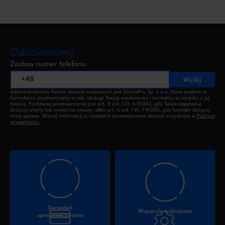
Oddzwonimy
Zostaw numer telefonu
Wyślij
Administratorem Twoich danych osobowych jest ZoriusPro Sp. z o.o. Dane podane w
formularzu przetwarzamy w celu obsługi Twojej wiadomości i kontaktu w związku z jej
treścią. Podstawą przetwarzania jest art. 6 ust. 1 lit. b RODO, gdy Twoje zapytanie
dotyczy oferty lub zawarcia umowy, albo art. 6 ust. 1 lit. f RODO, gdy kontakt dotyczy
innej sprawy. Więcej informacji o zasadach przetwarzania danych znajdziesz w
Polityce
prywatności.
Sprzedaż
Wsparcie techniczne
oprogramowania