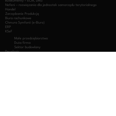
eDokumenty – ECM, DMS
Nefeni – rozwiązania dla jednostek samorządu terytorialnego
Handel
Zarządzanie Produkcją
Biura rachunkowe
Chmura Symfonii (e-Biuro)
ERP
KSeF
Małe przedsiębiorstwo
Duża firma
Sektor budowlany
Develogic
Krajowy Instytut Prawa Gospodarczego
Symfonia R2Płatnik (moduł kadrowo-płacowy)
HR / e-Pracownik / eTeczka
Inewi – grafiki, RPC, wnioski urlopowe, delegacje, listy obecności
OFERTA
ZORIUSPRO
Oprogramowanie ERP dla firm
Integracja systemów IT
Wdrażanie oprogramowania Symfonia
Rozwiązania Indywidualne
Oprogramowanie dla firm produkcyjnych