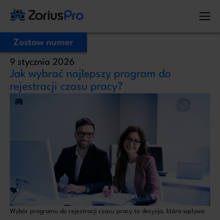
Zostaw numer
9 stycznia 2026
Zostaw Swój numer telefonu,
Jak wybrać najlepszy program do
zadzwonimy niezwłocznie!
rejestracji czasu pracy?
Proszę o kontakt
Administratorem Twoich danych osobowych jest ZoriusPro Sp. z o.o. Dane
podane w formularzu przetwarzamy w celu obsługi Twojej wiadomości i
kontaktu w związku z jej treścią. Podstawą przetwarzania jest art. 6 ust. 1 lit. b
RODO, gdy Twoje zapytanie dotyczy oferty lub zawarcia umowy, albo art. 6
ust. 1 lit. f RODO, gdy kontakt dotyczy innej sprawy. Więcej informacji o
zasadach przetwarzania danych znajdziesz w
Polityce prywatności.
Wybór programu do rejestracji czasu pracy to decyzja, która wpływa