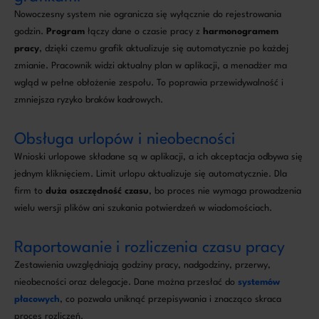
Nowoczesny system nie ogranicza się wyłącznie do rejestrowania
godzin.
Program
łączy dane o czasie pracy z
harmonogramem
pracy
, dzięki czemu grafik aktualizuje się automatycznie po każdej
zmianie. Pracownik widzi aktualny plan w aplikacji, a menadżer ma
wgląd w pełne obłożenie zespołu. To poprawia przewidywalność i
zmniejsza ryzyko braków kadrowych.
Obsługa urlopów i nieobecności
Wnioski urlopowe składane są w aplikacji, a ich akceptacja odbywa się
jednym kliknięciem. Limit urlopu aktualizuje się automatycznie. Dla
firm to
duża oszczędność czasu
, bo proces nie wymaga prowadzenia
wielu wersji plików ani szukania potwierdzeń w wiadomościach.
Raportowanie i rozliczenia czasu pracy
Zestawienia uwzględniają godziny pracy, nadgodziny, przerwy,
nieobecności oraz delegacje. Dane można przesłać do
systemów
płacowych
, co pozwala uniknąć przepisywania i znacząco skraca
proces rozliczeń.