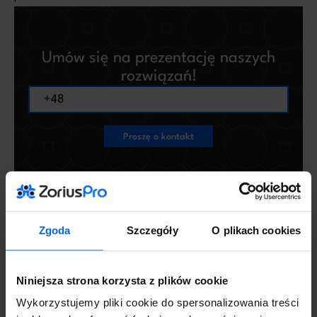
Umów się na prezentację naszych
rozwiązań!
Proszę o kontakt
Administratorem Twoich danych osobowych jest ZoriusPro Sp. z o.o. Dane
podane w formularzu przetwarzamy w celu obsługi Twojej wiadomości i
kontaktu w związku z jej treścią. Podstawą przetwarzania jest art. 6 ust. 1 lit. b
RODO, gdy Twoje zapytanie dotyczy oferty lub zawarcia umowy, albo art. 6
ust. 1 lit. f RODO, gdy kontakt dotyczy innej sprawy. Więcej informacji o
zasadach przetwarzania danych znajdziesz w
Polityce prywatności.
Zgoda
Szczegóły
O plikach cookies
Firmy, które przeszły z Excela wskazują, że liczba korekt spadła
Niniejsza strona korzysta z plików cookie
niemal do zera. To efekt spójności danych i braku ręcznych wpisów.
Wykorzystujemy pliki cookie do spersonalizowania treści