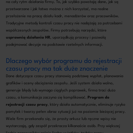
na cały rytm działania firmy. To, jak szybko powstają dane, jak są
przetwarzane i jak łatwo można z nich korzystać, ma realne
przełożenie na pracę działu kadr, menadżerów oraz pracowników.
Tradycyjne metody kontroli czasu pracy nie nadążają za potrzebami
współczesnych zespołów. Firmy potrzebują narzędzi, które
usprawnią działania HR
, uporządkują procesy i pozwolą
podejmować decyzje na podstawie rzetelnych informacji.
Dlaczego wybór programu do rejestracji
czasu pracy ma tak duże znaczenie
Dane dotyczące czasu pracy stanowią podstawę wypłat, planowania
grafików i oceny obciążenia zespołu. Jeśli system działa wolno,
generuje błędy lub wymaga ciągłych poprawek, firma traci dużo
czasu, a komunikacja zaczyna się komplikować.
Program do
rejestracji czasu pracy
, który działa automatycznie, eliminuje ryzyko
pomyłek i tworzy pełen obraz sytuacji już na poziomie bieżącej pracy.
Wiele firm przekonało się, że prosty arkusz lub ręczne wpisy nie
wystarczają, gdy zespół przekracza kilkanaście osób. Przy większej