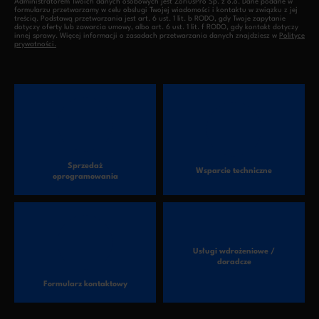
Administratorem Twoich danych osobowych jest ZoriusPro Sp. z o.o. Dane podane w
formularzu przetwarzamy w celu obsługi Twojej wiadomości i kontaktu w związku z jej
treścią. Podstawą przetwarzania jest art. 6 ust. 1 lit. b RODO, gdy Twoje zapytanie
dotyczy oferty lub zawarcia umowy, albo art. 6 ust. 1 lit. f RODO, gdy kontakt dotyczy
innej sprawy. Więcej informacji o zasadach przetwarzania danych znajdziesz w
Polityce
prywatności.
Sprzedaż
Wsparcie techniczne
oprogramowania
Usługi wdrożeniowe /
doradcze
Formularz kontaktowy