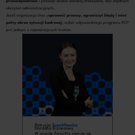
przewidywalność
i pozwala działać bardziej efektywnie, bez zbędnych
obciążeń administracyjnych.
Jeżeli organizacja chce u
sprawnić procesy, ograniczyć błędy i mieć
pełny obraz sytuacji kadrowej
, wybór odpowiedniego programu RCP
jest jednym z najważniejszych kroków.
Patrycja
Szachłowicz
Doradca Biznesowy
W zespole ZoriusPro zajmuję się