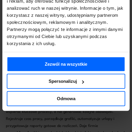
i reklam, aby oferować funkcje społecznościowe i
Jak ocenić, czy program jest odpowiedni
analizować ruch w naszej witrynie. Informacje o tym, jak
dla Twojej firmy
korzystasz z naszej witryny, udostępniamy partnerom
Wybierając najlepszy program do rejestracji czasu pracy, warto
społecznościowym, reklamowym i analitycznym.
zwrócić uwagę na pytania, które najczęściej pojawiają się w trakcie
Partnerzy mogą połączyć te informacje z innymi danymi
wdrożenia:
otrzymanymi od Ciebie lub uzyskanymi podczas
Czy system działa szybko i nie zacina się przy większej liczbie
korzystania z ich usług.
pracowników?
Czy aplikacja jest tak prosta, że pracownicy z różnych działów
rozumieją ją od razu?
Zezwól na wszystkie
Czy narzędzie automatyzuje nieobecności oraz obsługę urlopów?
Czy raporty można wykorzystać w rozliczeniach bez dodatkowych
Spersonalizuj
korekt?
Czy system łatwo skalować, jeśli firma zacznie rosnąć?
Wybór dobrego programu do rejestracji czasu pracy to decyzja, która
Odmowa
wpływa na działanie
całej firmy
. System powinien być szybki, prosty i
wspierać kluczowe procesy, a nie generować kolejne obowiązki.
Rejestruje czas pracy, porządkuje grafiki, automatyzuje urlopy i
przygotowuje raporty gotowe do rozliczeń. Daje firmie