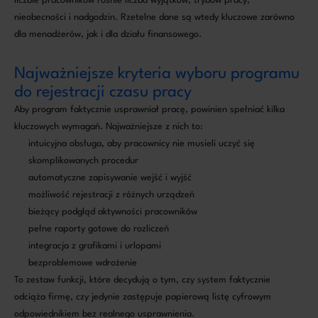
liczbie pracowników rośnie liczba wyjątków, trybów pracy,
nieobecności i nadgodzin. Rzetelne dane są wtedy kluczowe zarówno
dla menadżerów, jak i dla działu finansowego.
Najważniejsze kryteria wyboru programu
do rejestracji czasu pracy
Aby program faktycznie usprawniał pracę, powinien spełniać kilka
kluczowych wymagań. Najważniejsze z nich to:
intuicyjna obsługa, aby pracownicy nie musieli uczyć się
skomplikowanych procedur
automatyczne zapisywanie wejść i wyjść
możliwość rejestracji z różnych urządzeń
bieżący podgląd aktywności pracowników
pełne raporty gotowe do rozliczeń
integracja z grafikami i urlopami
bezproblemowe wdrożenie
To zestaw funkcji, które decydują o tym, czy system faktycznie
odciąża firmę, czy jedynie zastępuje papierową listę cyfrowym
odpowiednikiem bez realnego usprawnienia.