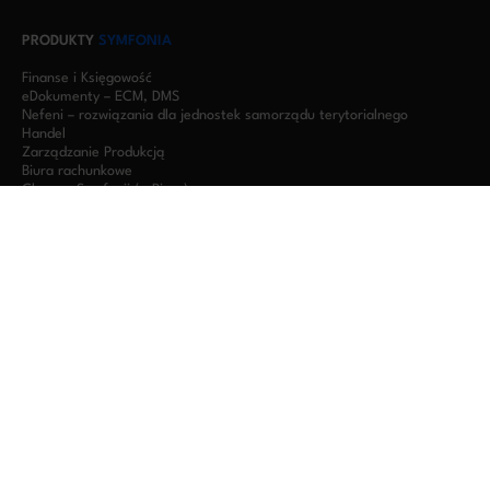
PRODUKTY
SYMFONIA
Finanse i Księgowość
eDokumenty – ECM, DMS
Nefeni – rozwiązania dla jednostek samorządu terytorialnego
Handel
Zarządzanie Produkcją
Biura rachunkowe
Chmura Symfonii (e-Biuro)
ERP
KSeF
Małe przedsiębiorstwo
Duża firma
Sektor budowlany
Develogic
Krajowy Instytut Prawa Gospodarczego
Symfonia R2Płatnik (moduł kadrowo-płacowy)
HR / e-Pracownik / eTeczka
Inewi – grafiki, RPC, wnioski urlopowe, delegacje, listy obecności
OFERTA
ZORIUSPRO