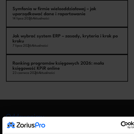
Symfonia w firmie wielooddziałowej – jak
uporządkować dane i raportowanie
14 lipca 2026
Aktualności
Jak wybrać system ERP – zasady, kryteria i krok po
kroku
7 lipca 2026
Aktualności
Ranking programów księgowych 2026: mała
księgowość KPiR online
23 czerwca 2026
Aktualności
Oddzwonimy
Zostaw numer telefonu
Wyślij