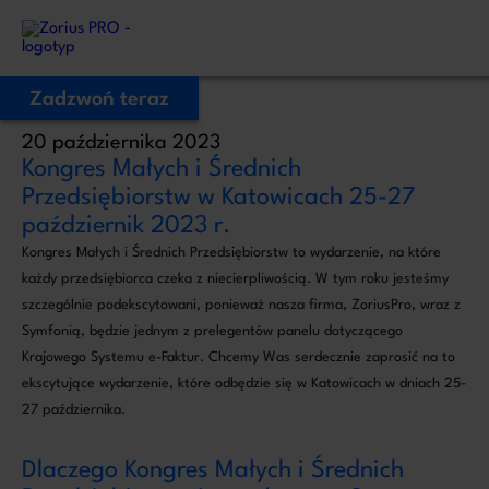
Zadzwoń teraz
20 października 2023
Zostaw Swój numer telefonu,
Kongres Małych i Średnich
zadzwonimy niezwłocznie!
Przedsiębiorstw w Katowicach 25-27
październik 2023 r.
Kongres Małych i Średnich Przedsiębiorstw to wydarzenie, na które
Proszę o kontakt
każdy przedsiębiorca czeka z niecierpliwością. W tym roku jesteśmy
Administratorem Twoich danych osobowych jest ZoriusPro Sp. z o.o. Dane
podane w formularzu przetwarzamy w celu obsługi Twojej wiadomości i
szczególnie podekscytowani, ponieważ nasza firma, ZoriusPro, wraz z
kontaktu w związku z jej treścią. Podstawą przetwarzania jest art. 6 ust. 1 lit. b
RODO, gdy Twoje zapytanie dotyczy oferty lub zawarcia umowy, albo art. 6
Symfonią, będzie jednym z prelegentów panelu dotyczącego
ust. 1 lit. f RODO, gdy kontakt dotyczy innej sprawy. Więcej informacji o
zasadach przetwarzania danych znajdziesz w
Polityce prywatności.
Krajowego Systemu e-Faktur. Chcemy Was serdecznie zaprosić na to
ekscytujące wydarzenie, które odbędzie się w Katowicach w dniach 25-
27 października.
Dlaczego Kongres Małych i Średnich