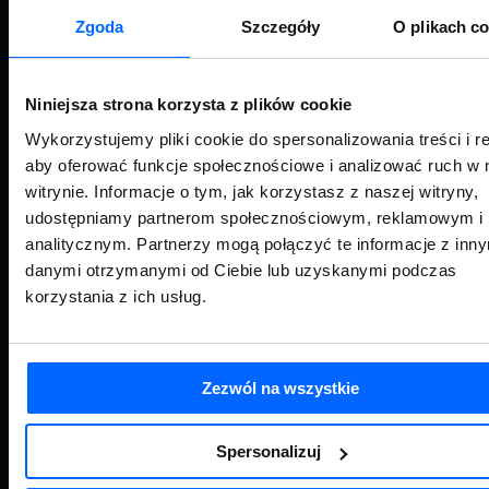
Administratorem Twoich danych osobowych jest ZoriusPro Sp. z o.o. Dane podane w
Zgoda
Szczegóły
O plikach c
formularzu przetwarzamy w celu obsługi Twojej wiadomości i kontaktu w związku z jej
treścią. Podstawą przetwarzania jest art. 6 ust. 1 lit. b RODO, gdy Twoje zapytanie
dotyczy oferty lub zawarcia umowy, albo art. 6 ust. 1 lit. f RODO, gdy kontakt dotyczy
innej sprawy. Więcej informacji o zasadach przetwarzania danych znajdziesz w
Polityce
prywatności.
Niniejsza strona korzysta z plików cookie
Wykorzystujemy pliki cookie do spersonalizowania treści i r
aby oferować funkcje społecznościowe i analizować ruch w 
witrynie. Informacje o tym, jak korzystasz z naszej witryny,
Sprzedaż
Wsparcie techniczne
oprogramowania
udostępniamy partnerom społecznościowym, reklamowym i
analitycznym. Partnerzy mogą połączyć te informacje z inn
danymi otrzymanymi od Ciebie lub uzyskanymi podczas
Usługi wdrożeniowe /
korzystania z ich usług.
Formularz kontaktowy
doradcze
Zezwól na wszystkie
PRODUKTY
SYMFONIA
Finanse i Księgowość
Spersonalizuj
eDokumenty – ECM, DMS
Nefeni – rozwiązania dla jednostek samorządu terytorialnego