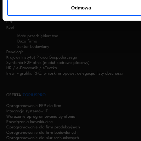
Handel
Zarządzanie Produkcją
Odmowa
Biura rachunkowe
Chmura Symfonii (e-Biuro)
ERP
KSeF
Małe przedsiębiorstwo
Duża firma
Sektor budowlany
Develogic
Krajowy Instytut Prawa Gospodarczego
Symfonia R2Płatnik (moduł kadrowo-płacowy)
HR / e-Pracownik / eTeczka
Inewi – grafiki, RPC, wnioski urlopowe, delegacje, listy obecności
OFERTA
ZORIUSPRO
Oprogramowanie ERP dla firm
Integracja systemów IT
Wdrażanie oprogramowania Symfonia
Rozwiązania Indywidualne
Oprogramowanie dla firm produkcyjnych
Oprogramowanie dla firm budowlanych
Oprogramowanie dla biur rachunkowych