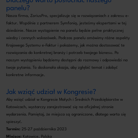
Dlaczego warto posłuchać naszego
panelu?
Nasza firma, ZoriusPro, specjalizuje się w rozwiązaniach z zakresu e-
faktur. Wspólnie z partnerem Symfonią, jesteśmy ekspertami w tej
dziedzinie. Nasze wystąpienie na panelu będzie pełne praktycznej
wiedzy i cennych wskazówek. Podczas panelu omówimy różne aspekty
Krajowego Systemu e-Faktur i pokażemy, jak można dostosować te
rozwiązania do konkretnej branży i potrzeb twojego biznesu. Po
naszym wystąpieniu będziemy dostępni do rozmowy i odpowiedzi na
twoje pytania. To doskonała okazja, aby zgłębić temat i zdobyć
konkretne informacje.
Jak wziąć udział w Kongresie?
Aby wziąć udział w Kongresie Małych i Średnich Przedsiębiorstw w
Katowicach, wystarczy zarejestrować się na oficjalnej stronie
wydarzenia. Pamiętaj, że miejsca są ograniczone, dlatego warto się
spieszyć.
Termin:
25-27 października 2023
Miejsce:
Katowice, Polska