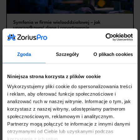
Symfonia w firmie wielooddziałowej – jak
uporządkować dane i raportowanie
14 lipca 2026
Aktualności
Zgoda
Szczegóły
O plikach cookies
Niniejsza strona korzysta z plików cookie
Wykorzystujemy pliki cookie do spersonalizowania treści
i reklam, aby oferować funkcje społecznościowe i
analizować ruch w naszej witrynie. Informacje o tym, jak
korzystasz z naszej witryny, udostępniamy partnerom
społecznościowym, reklamowym i analitycznym.
Jak wybrać system ERP – zasady, kryteria i krok po
Partnerzy mogą połączyć te informacje z innymi danymi
kroku
otrzymanymi od Ciebie lub uzyskanymi podczas
7 lipca 2026
Aktualności
korzystania z ich usług.