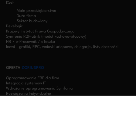
KSeF
Małe przedsiębiorstwo
Duża firma
Sektor budowlany
Develogic
Krajowy Instytut Prawa Gospodarczego
Symfonia R2Płatnik (moduł kadrowo-płacowy)
HR / e-Pracownik / eTeczka
Inewi – grafiki, RPC, wnioski urlopowe, delegacje, listy obecności
OFERTA
ZORIUSPRO
Oprogramowanie ERP dla firm
Integracja systemów IT
Wdrażanie oprogramowania Symfonia
Rozwiązania Indywidualne
Oprogramowanie dla firm produkcyjnych
Oprogramowanie dla firm budowlanych
Oprogramowanie dla biur rachunkowych
Serwery w chmurze – wirtualizacja Symfonii RDP
DOŚWIADCZENIE
ZORIUSPRO