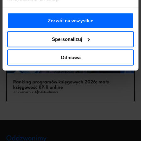
Zezwól na wszystkie
Spersonalizuj
Odmowa
Ranking programów księgowych 2026: mała
księgowość KPiR online
23 czerwca 2026
Aktualności
Oddzwonimy