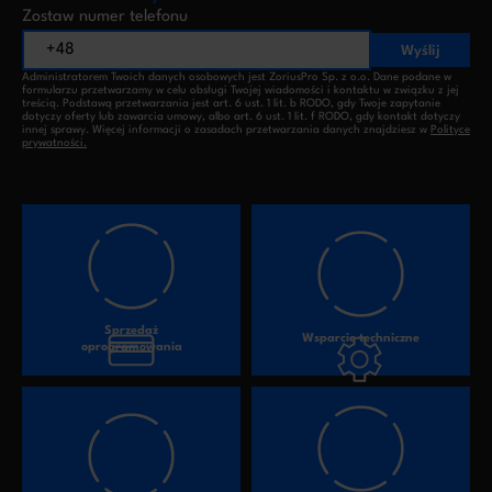
Zostaw numer telefonu
Wyślij
Administratorem Twoich danych osobowych jest ZoriusPro Sp. z o.o. Dane podane w
formularzu przetwarzamy w celu obsługi Twojej wiadomości i kontaktu w związku z jej
treścią. Podstawą przetwarzania jest art. 6 ust. 1 lit. b RODO, gdy Twoje zapytanie
dotyczy oferty lub zawarcia umowy, albo art. 6 ust. 1 lit. f RODO, gdy kontakt dotyczy
innej sprawy. Więcej informacji o zasadach przetwarzania danych znajdziesz w
Polityce
prywatności.
Sprzedaż
Wsparcie techniczne
oprogramowania