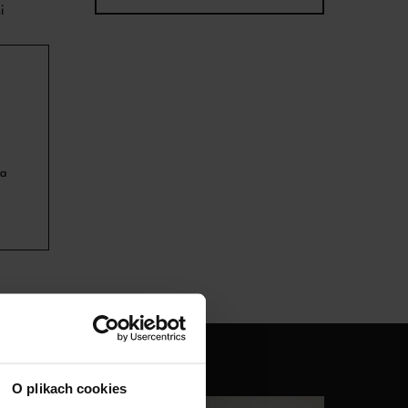
i
za
O plikach cookies