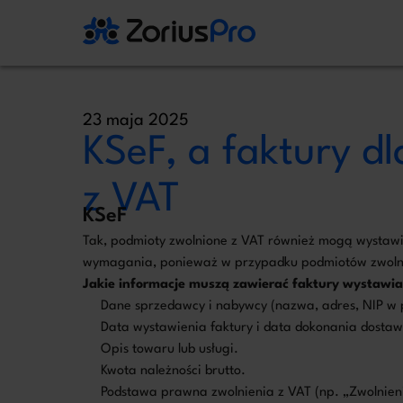
23 maja 2025
KSeF, a faktury d
Zostaw Swój
z VAT
KSeF
Administratorem Twoich danych osobowych jest
przetwarzania jest art. 6 ust. 1 lit. b RODO, gdy
Tak, podmioty zwolnione z VAT również mogą wystawia
wymagania, ponieważ w przypadku podmiotów zwolni
Jakie informacje muszą zawierać faktury wystawi
Dane sprzedawcy i nabywcy (nazwa, adres, NIP w 
Data wystawienia faktury i data dokonania dosta
Opis towaru lub usługi.
Kwota należności brutto.
Podstawa prawna zwolnienia z VAT (np. „Zwolnienie