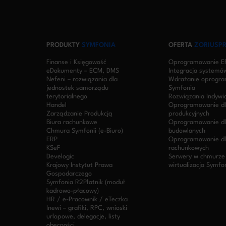
PRODUKTY
SYMFONIA
OFERTA
ZORIUSP
Finanse i Księgowość
Oprogramowanie ER
eDokumenty – ECM, DMS
Integracja systemów
Nefeni – rozwiązania dla
Wdrażanie oprogr
jednostek samorządu
Symfonia
terytorialnego
Rozwiązania Indywi
Handel
Oprogramowanie dl
Zarządzanie Produkcją
produkcyjnych
Biura rachunkowe
Oprogramowanie dl
Chmura Symfonii (e-Biuro)
budowlanych
ERP
Oprogramowanie dl
KSeF
rachunkowych
Develogic
Serwery w chmurze
Krajowy Instytut Prawa
wirtualizacja Symfo
Gospodarczego
Symfonia R2Płatnik (moduł
kadrowo-płacowy)
HR / e-Pracownik / eTeczka
Inewi – grafiki, RPC, wnioski
urlopowe, delegacje, listy
obecności