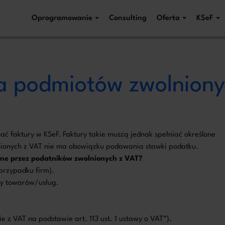
Oprogramowanie
Consulting
Oferta
KSeF
la podmiotów zwolnion
 numer telefonu, zadzwonimy n
Proszę o 
 ZoriusPro Sp. z o.o. Dane podane w formularzu przetwarzamy w celu obsługi Twojej wiadomości
 Twoje zapytanie dotyczy oferty lub zawarcia umowy, albo art. 6 ust. 1 lit. f RODO, gdy kontakt 
przetwarzania danych znajdziesz w
Polityce prywatności.
ć faktury w KSeF. Faktury takie muszą jednak spełniać określone
onych z VAT nie ma obowiązku podawania stawki podatku.
ane przez podatników zwolnionych z VAT?
przypadku firm).
wy towarów/usług.
 z VAT na podstawie art. 113 ust. 1 ustawy o VAT”).