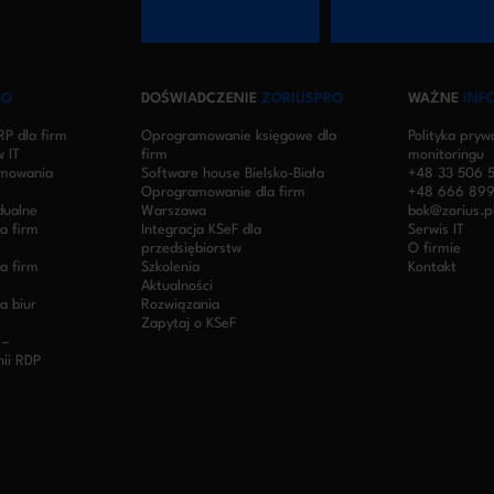
RO
DOŚWIADCZENIE
ZORIUSPRO
WAŻNE
INF
P dla firm
Oprogramowanie księgowe dla
Polityka pryw
 IT
firm
monitoringu
amowania
Software house Bielsko-Biała
+48 33 506 5
Oprogramowanie dla firm
+48 666 899
dualne
Warszawa
bok@zorius.p
a firm
Integracja KSeF dla
Serwis IT
przedsiębiorstw
O firmie
a firm
Szkolenia
Kontakt
Aktualności
a biur
Rozwiązania
Zapytaj o KSeF
 –
nii RDP