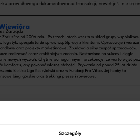
ku prawidłowego dokumentowania transakcji, nawet jeśli nie są on
Wiewióra
es Zarządu
 ZoriusPro od 2006 roku. Po trzech latach weszła w skład grupy wspólników.
, logistyk, specjalista do spraw współpracy z klientami. Opracowuje i wdraża
handlowe oraz projekty marketingowe. Zbudowała silny zespół sprzedawców,
oże realizować coraz ambitniejsze zadania. Nastawiona na sukces i ciągłe
nie nowych wyzwań. Chętnie pomaga innym i przekonuje, że warto wyjść po
fę komfortu, aby pokonać własne słabości. Prywatnie od ponad 25 lat działa
szeniu Bielska Liga Koszykówki oraz w Fundacji Pro Vitae. Jej hobby to
nsowe biegi górskie oraz trekkingi piesze i rowerowe.
Szczegóły