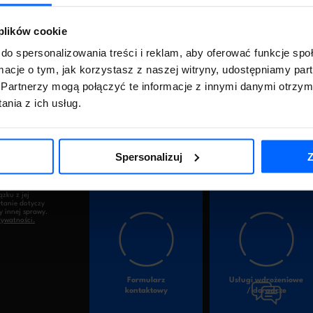
 plików cookie
do spersonalizowania treści i reklam, aby oferować funkcje sp
ormacje o tym, jak korzystasz z naszej witryny, udostępniamy p
Partnerzy mogą połączyć te informacje z innymi danymi otrzym
nia z ich usług.
Sprzedaż
Wsparcie
oprogramowania
techniczne
Spersonalizuj
Z
Wyślij
podane w
zku z jej
ytanie dotyczy
y innej sprawy.
rywatności.
Formularz
Usługi wdrożeniowe
kontaktowy
/ doradcze