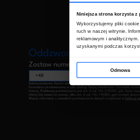
Niniejsza strona korzysta z
Wykorzystujemy pliki cookie 
ruch w naszej witrynie. Inf
reklamowym i analitycznym. 
uzyskanymi podczas korzysta
Oddzwonimy
Zostaw numer telefonu
Odmowa
Administratorem Twoich danych osobowych jest ZoriusPro Sp. z o.o. Dane 
formularzu przetwarzamy w celu obsługi Twojej wiadomości i kontaktu w zwią
treścią. Podstawą przetwarzania jest art. 6 ust. 1 lit. b RODO, gdy Twoje zap
oferty lub zawarcia umowy, albo art. 6 ust. 1 lit. f RODO, gdy kontakt dotycz
Więcej informacji o zasadach przetwarzania danych znajdziesz w
Polityce p