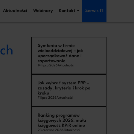
Aktualności
Webinary
Kontakt
Serwis IT
Symfonia w firmie
ych
iezwłocznie!
wielooddziałowej – jak
uporządkować dane i
raportowanie
kontakt
14 lipca 2026
Aktualności
 i kontaktu w związku z jej treścią. Podstawą
dotyczy innej sprawy. Więcej informacji o zasadach
Jak wybrać system ERP –
zasady, kryteria i krok po
kroku
7 lipca 2026
Aktualności
Ranking programów
księgowych 2026: mała
księgowość KPiR online
23 czerwca 2026
Aktualności