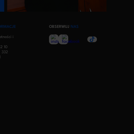
ORMACJE
OBSERWUJ
NAS
atności i
2 10
 332
l