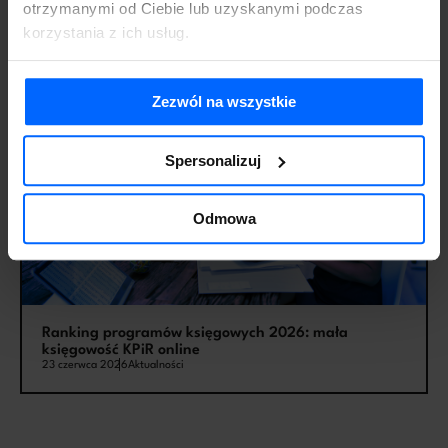
otrzymanymi od Ciebie lub uzyskanymi podczas
Jak wybrać system ERP – zasady, kryteria i krok po
korzystania z ich usług.
kroku
7 lipca 2026
Aktualności
Zezwól na wszystkie
Spersonalizuj
Odmowa
Ranking programów księgowych 2026: mała
księgowość KPiR online
23 czerwca 2026
Aktualności