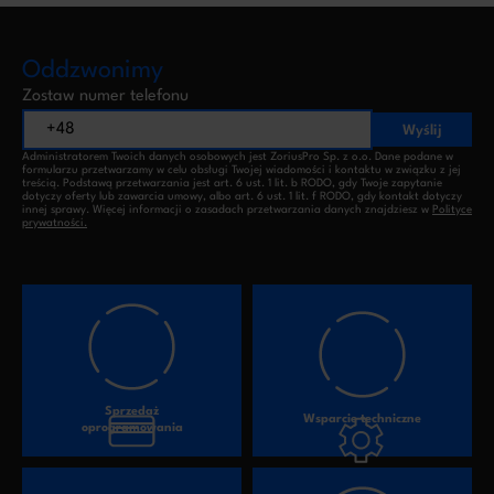
Oddzwonimy
Zostaw numer telefonu
Wyślij
Administratorem Twoich danych osobowych jest ZoriusPro Sp. z o.o. Dane podane w
formularzu przetwarzamy w celu obsługi Twojej wiadomości i kontaktu w związku z jej
treścią. Podstawą przetwarzania jest art. 6 ust. 1 lit. b RODO, gdy Twoje zapytanie
dotyczy oferty lub zawarcia umowy, albo art. 6 ust. 1 lit. f RODO, gdy kontakt dotyczy
innej sprawy. Więcej informacji o zasadach przetwarzania danych znajdziesz w
Polityce
prywatności.
Sprzedaż
Wsparcie techniczne
oprogramowania