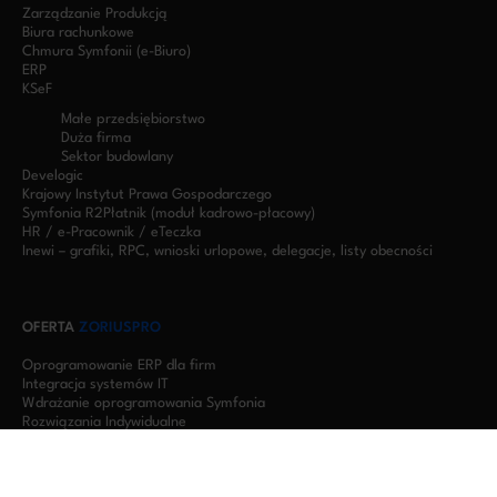
Zarządzanie Produkcją
Biura rachunkowe
Chmura Symfonii (e-Biuro)
ERP
KSeF
Małe przedsiębiorstwo
Duża firma
Sektor budowlany
Develogic
Krajowy Instytut Prawa Gospodarczego
Symfonia R2Płatnik (moduł kadrowo-płacowy)
HR / e-Pracownik / eTeczka
Inewi – grafiki, RPC, wnioski urlopowe, delegacje, listy obecności
OFERTA
ZORIUSPRO
Oprogramowanie ERP dla firm
Integracja systemów IT
Wdrażanie oprogramowania Symfonia
Rozwiązania Indywidualne
Oprogramowanie dla firm produkcyjnych
Oprogramowanie dla firm budowlanych
Oprogramowanie dla biur rachunkowych