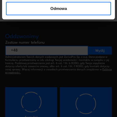
Odmowa
Oddzwonimy
Zostaw numer telefonu
Wyślij
Administratorem Twoich danych osobowych jest ZoriusPro Sp. z o.o. Dane podane w
formularzu przetwarzamy w celu obsługi Twojej wiadomości i kontaktu w związku z jej
treścią. Podstawą przetwarzania jest art. 6 ust. 1 lit. b RODO, gdy Twoje zapytanie
dotyczy oferty lub zawarcia umowy, albo art. 6 ust. 1 lit. f RODO, gdy kontakt dotyczy
innej sprawy. Więcej informacji o zasadach przetwarzania danych znajdziesz w
Polityce
prywatności.