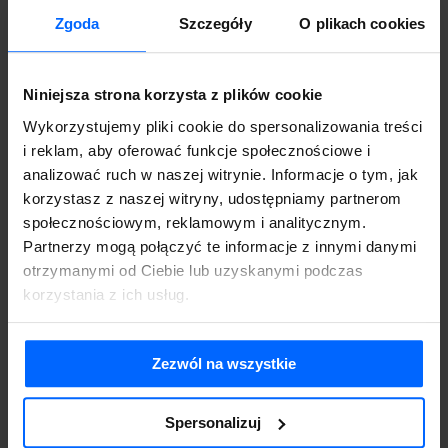
Zgoda
Szczegóły
O plikach cookies
Jak wybrać system ERP – zasady, kryteria i krok po
Niniejsza strona korzysta z plików cookie
kroku
7 lipca 2026
Aktualności
Wykorzystujemy pliki cookie do spersonalizowania treści
i reklam, aby oferować funkcje społecznościowe i
analizować ruch w naszej witrynie. Informacje o tym, jak
korzystasz z naszej witryny, udostępniamy partnerom
społecznościowym, reklamowym i analitycznym.
Partnerzy mogą połączyć te informacje z innymi danymi
otrzymanymi od Ciebie lub uzyskanymi podczas
korzystania z ich usług.
Zezwól na wszystkie
Ranking programów księgowych 2026: mała
Spersonalizuj
księgowość KPiR online
23 czerwca 2026
Aktualności