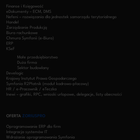
Finanse i Księgowość
eDokumenty – ECM, DMS
Nefeni – rozwiązania dla jednostek samorządu terytorialnego
Handel
Zarządzanie Produkcją
Biura rachunkowe
Chmura Symfonii (e-Biuro)
ERP
KSeF
Małe przedsiębiorstwo
Duża firma
Sektor budowlany
Develogic
Krajowy Instytut Prawa Gospodarczego
Symfonia R2Płatnik (moduł kadrowo-płacowy)
HR / e-Pracownik / eTeczka
Inewi – grafiki, RPC, wnioski urlopowe, delegacje, listy obecności
OFERTA
ZORIUSPRO
Oprogramowanie ERP dla firm
Integracja systemów IT
Wdrażanie oprogramowania Symfonia