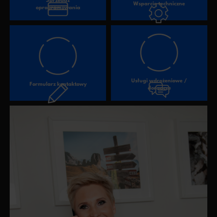
Sprzedaż
Wsparcie techniczne
oprogramowania
Usługi wdrożeniowe /
Formularz kontaktowy
doradcze