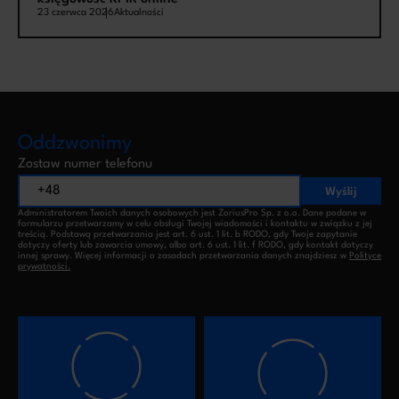
23 czerwca 2026
Aktualności
Oddzwonimy
Zostaw numer telefonu
Wyślij
Administratorem Twoich danych osobowych jest ZoriusPro Sp. z o.o. Dane podane w
formularzu przetwarzamy w celu obsługi Twojej wiadomości i kontaktu w związku z jej
treścią. Podstawą przetwarzania jest art. 6 ust. 1 lit. b RODO, gdy Twoje zapytanie
dotyczy oferty lub zawarcia umowy, albo art. 6 ust. 1 lit. f RODO, gdy kontakt dotyczy
innej sprawy. Więcej informacji o zasadach przetwarzania danych znajdziesz w
Polityce
prywatności.