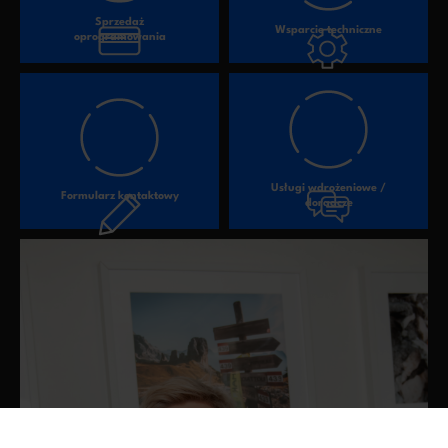
Sprzedaż
Wsparcie techniczne
oprogramowania
Usługi wdrożeniowe /
Formularz kontaktowy
doradcze