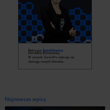
Patrycja
Szachłowicz
Doradca Biznesowy
W zespole ZoriusPro zajmuję się
obsługą nowych klientów.
Najnowsze wpisy