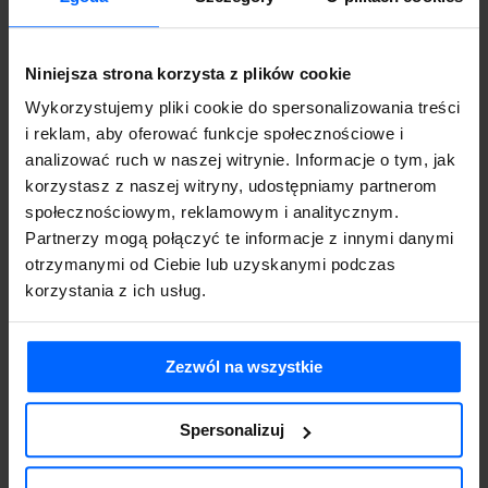
poziomu Symfonia Handel.
Co z paragonami z NIP?
Niniejsza strona korzysta z plików cookie
Paragony z NIP do 450 zł będą musiały być traktowane jak faktury
uproszczone – obowiązek ich wysyłania do KSeF nastąpi od 2026
Wykorzystujemy pliki cookie do spersonalizowania treści
r.
i reklam, aby oferować funkcje społecznościowe i
Jeśli wyślemy fakturę do kontrahenta, to automatycznie jest w
analizować ruch w naszej witrynie. Informacje o tym, jak
MF?
korzystasz z naszej witryny, udostępniamy partnerom
Nie – faktura musi być przesłana do KSeF, by była uznana za
społecznościowym, reklamowym i analitycznym.
wystawioną. Samo przesłanie do klienta nie wystarczy.
Partnerzy mogą połączyć te informacje z innymi danymi
Czy można eksportować kilka dokumentów z Symfonii
otrzymanymi od Ciebie lub uzyskanymi podczas
eDokumenty do Symfonii Handel jednocześnie?
korzystania z ich usług.
Tak, system umożliwia eksport wielu dokumentów jednocześnie.
Czy dokumenty ze strony rządowej KSeF będą się
automatycznie pobierały do Symfonia KSeF?
Zezwól na wszystkie
Tak, system może być skonfigurowany do automatycznego
pobierania dokumentów.
Spersonalizuj
Czy paragony fiskalne z NIP (do 450 zł) również będą
przechodzić przez KSeF?