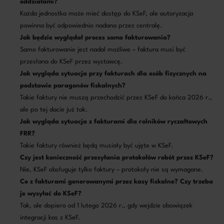
oddziałami?
Każda jednostka może mieć dostęp do KSeF, ale autoryzacja
powinna być odpowiednio nadana przez centralę.
Jak będzie wyglądał proces samo fakturowania?
Samo fakturowanie jest nadal możliwe – faktura musi być
przesłana do KSeF przez wystawcę.
Jak wygląda sytuacja przy fakturach dla osób fizycznych na
podstawie paragonów fiskalnych?
Takie faktury nie muszą przechodzić przez KSeF do końca 2026 r.,
ale po tej dacie już tak.
Jak wygląda sytuacja z fakturami dla rolników ryczałtowych
FRR?
Takie faktury również będą musiały być ujęte w KSeF.
Czy jest konieczność przesyłania protokołów robót przez KSeF?
Nie, KSeF obsługuje tylko faktury – protokoły nie są wymagane.
Co z fakturami generowanymi przez kasy fiskalne? Czy trzeba
je wysyłać do KSeF?
Tak, ale dopiero od 1 lutego 2026 r., gdy wejdzie obowiązek
integracji kas z KSeF.