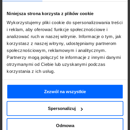
Kto będzie korzystał z raportów – zarząd, menedżerowie, a może
też pracownicy operacyjni?
Niniejsza strona korzysta z plików cookie
Jakie są możliwości budżetowe – czy firma jest gotowa na
Wykorzystujemy pliki cookie do spersonalizowania treści
inwestycję w licencję i wdrożenie, czy szuka raczej rozwiązania w
i reklam, aby oferować funkcje społecznościowe i
modelu abonamentowym?
analizować ruch w naszej witrynie. Informacje o tym, jak
Czy firma woli system lokalny (instalowany na własnych
korzystasz z naszej witryny, udostępniamy partnerom
serwerach), czy chmurowy (dostępny przez internet)?
społecznościowym, reklamowym i analitycznym.
Programy ERP
, w tym
systemy Business Intelligence
to inwestycja,
Partnerzy mogą połączyć te informacje z innymi danymi
która musi być dopasowana do skali działania i strategii firmy. Dla
otrzymanymi od Ciebie lub uzyskanymi podczas
mniejszych organizacji często najlepszym wyborem są prostsze i
korzystania z ich usług.
tańsze
rozwiązania Business Intelligence
, które w razie potrzeby
można rozbudować. Duże przedsiębiorstwa z kolei stawiają na
kompleksowe systemy z rozbudowanymi integracjami.
Zezwól na wszystkie
Analiza danych biznesowych w praktyce:
Spersonalizuj
Jak zacząć pracę z narzędziami BI?
Teoria brzmi dobrze, ale jak wygląda
analiza danych biznesowych
w
praktyce? Pierwszym krokiem jest zebranie informacji z różnych
Odmowa