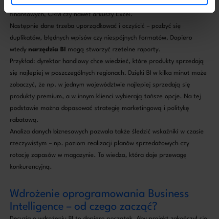
źródeł. Mogą to być dane z systemu sprzedaży, programów
finansowych, CRM czy nawet arkuszy Excel.
Następnie dane trzeba uporządkować i oczyścić – pozbyć się
duplikatów, błędnych wpisów czy niespójnych formatów. Dopiero
wtedy
narzędzia BI
mogą stworzyć rzetelne raporty.
Przykład: dyrektor handlowy chce wiedzieć, które produkty sprzedają
się najlepiej w poszczególnych regionach. Dzięki BI w kilka minut może
zobaczyć, że np. w jednym województwie najlepiej sprzedają się
produkty premium, a w innym klienci wybierają tańsze opcje. Na tej
podstawie można dopasować strategię marketingową i politykę
rabatową.
Analiza danych biznesowych pozwala także śledzić wskaźniki w czasie
rzeczywistym – np. poziom realizacji planów sprzedażowych czy
rotację zapasów w magazynie. To wiedza, która daje przewagę
konkurencyjną.
Wdrożenie oprogramowania Business
Intelligence – od czego zacząć?
Decyzja o wdrożeniu BI to dopiero początek. Aby projekt zakończył się