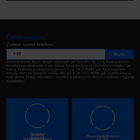
Oddzwonimy
Zostaw numer telefonu
Wyślij
Administratorem Twoich danych osobowych jest ZoriusPro Sp. z o.o. Dane podane w
formularzu przetwarzamy w celu obsługi Twojej wiadomości i kontaktu w związku z jej
treścią. Podstawą przetwarzania jest art. 6 ust. 1 lit. b RODO, gdy Twoje zapytanie
dotyczy oferty lub zawarcia umowy, albo art. 6 ust. 1 lit. f RODO, gdy kontakt dotyczy
innej sprawy. Więcej informacji o zasadach przetwarzania danych znajdziesz w
Polityce
prywatności.
Sprzedaż
Wsparcie techniczne
oprogramowania