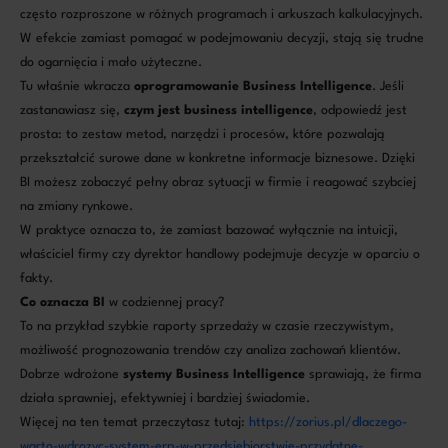
często rozproszone w różnych programach i arkuszach kalkulacyjnych.
W efekcie zamiast pomagać w podejmowaniu decyzji, stają się trudne
do ogarnięcia i mało użyteczne.
Tu właśnie wkracza
oprogramowanie Business Intelligence
. Jeśli
zastanawiasz się,
czym jest
business intelligence
, odpowiedź jest
prosta: to zestaw metod, narzędzi i procesów, które pozwalają
przekształcić surowe dane w konkretne informacje biznesowe. Dzięki
BI możesz zobaczyć pełny obraz sytuacji w firmie i reagować szybciej
na zmiany rynkowe.
W praktyce oznacza to, że zamiast bazować wyłącznie na intuicji,
właściciel firmy czy dyrektor handlowy podejmuje decyzje w oparciu o
fakty.
Co oznacza BI
w codziennej pracy?
To na przykład szybkie raporty sprzedaży w czasie rzeczywistym,
możliwość prognozowania trendów czy analiza zachowań klientów.
Dobrze wdrożone
systemy Business Intelligence
sprawiają, że firma
działa sprawniej, efektywniej i bardziej świadomie.
Więcej na ten temat przeczytasz tutaj:
https://zorius.pl/dlaczego-
warto-wdrozyc-system-erp-w-przedsiebiorstwie-przydatne-