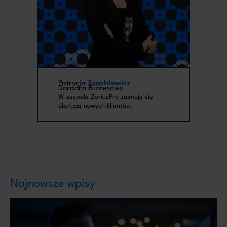
Patrycja
Szachłowicz
Doradca Biznesowy
W zespole ZoriusPro zajmuję się
obsługą nowych klientów.
Najnowsze wpisy