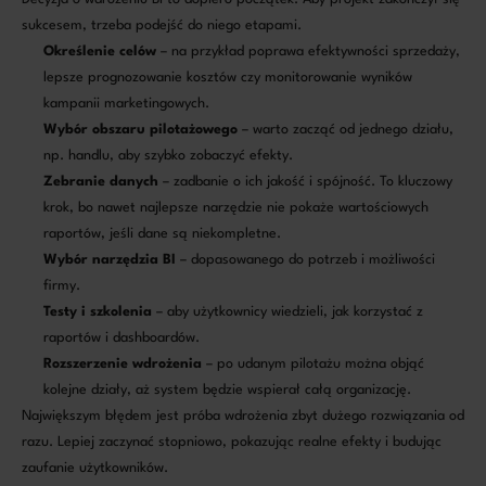
sukcesem, trzeba podejść do niego etapami.
Określenie celów
– na przykład poprawa efektywności sprzedaży,
lepsze prognozowanie kosztów czy monitorowanie wyników
kampanii marketingowych.
Wybór obszaru pilotażowego
– warto zacząć od jednego działu,
np. handlu, aby szybko zobaczyć efekty.
Zebranie danych
– zadbanie o ich jakość i spójność. To kluczowy
krok, bo nawet najlepsze narzędzie nie pokaże wartościowych
raportów, jeśli dane są niekompletne.
Wybór narzędzia BI
– dopasowanego do potrzeb i możliwości
firmy.
Testy i szkolenia
– aby użytkownicy wiedzieli, jak korzystać z
raportów i dashboardów.
Rozszerzenie wdrożenia
– po udanym pilotażu można objąć
kolejne działy, aż system będzie wspierał całą organizację.
Największym błędem jest próba wdrożenia zbyt dużego rozwiązania od
razu. Lepiej zaczynać stopniowo, pokazując realne efekty i budując
zaufanie użytkowników.