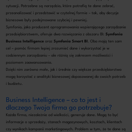
sytuacji. Potrzebne są narzędzia, które potrafią te dane zebrać,
przeanalizować i przedstawić w czytelnej formie – tak, aby decyzje
biznesowe były podejmowane szybciej i pewniej.
Symfonia, jako producent oprogramowania wspierającego zarządzanie
przedsiębiorstwem, oferuje dwa rozwiązania z obszaru BI:
Symfonia
Business Intelligence
oraz
Symfonia Smart BI
. Oba mają ten sam
cel – pomóc firmom lepiej zrozumieć dane i wykorzystać je w
codziennym zarządzaniu – ale różnią się zakresem możliwości i
poziomem zaawansowania.
Dzięki nim zarówno małe, jak i średnie czy większe przedsiębiorstwa
mogą korzystać z analityki biznesowej dopasowanej do swoich potrzeb
i budżetu.
Business Intelligence – co to jest i
dlaczego Twoja firma go potrzebuje?
Każda firma, niezależnie od wielkości, generuje dane. Mogą to być
informacje o sprzedaży, stanach magazynowych, kosztach, klientach
czy wynikach kampanii marketingowych. Problem w tym, że te dane są