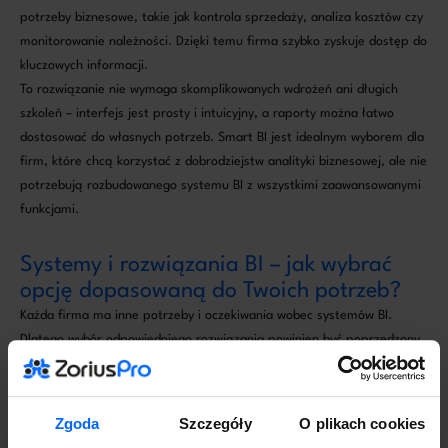
potrzeby biznesowe, takie jak kontrola sprzedaży, analiza kosztów czy
monitorowanie należności. Dzięki temu firma szybko zyskuje dostęp do
kluczowych informacji.
To rozwiązanie nie wymaga skomplikowanych wdrożeń ani długich
szkoleń – interfejs jest prosty i intuicyjny, a raporty można łatwo
dostosować do własnych potrzeb. Smart BI jest idealnym wyborem dla
firm, które chcą korzystać z dobrodziejstw analityki biznesowej, ale nie
potrzebują rozbudowanego systemu BI z wszystkimi zaawansowanymi
funkcjami.
Systemy i rozwiązania BI – jak wybrać
opcję dopasowaną do Twoich potrzeb?
Każda firma ma inne potrzeby i oczekiwania wobec systemów BI.
Dlatego wybór odpowiedniego rozwiązania powinien być poprzedzony
analizą.
Na początek warto odpowiedzieć sobie na pytania:
Jakie procesy chcemy analizować – czy tylko sprzedaż i finanse, czy
Zgoda
Szczegóły
O plikach cookies
także marketing, logistykę i obsługę klienta?