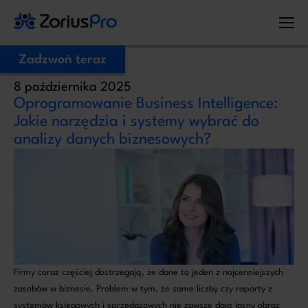
Zadzwoń teraz
8 października 2025
Zostaw Swój numer telefonu,
Oprogramowanie Business Intelligence:
zadzwonimy niezwłocznie!
Jakie narzędzia i systemy wybrać do
analizy danych biznesowych?
Proszę o kontakt
Administratorem Twoich danych osobowych jest ZoriusPro Sp. z o.o. Dane
podane w formularzu przetwarzamy w celu obsługi Twojej wiadomości i
kontaktu w związku z jej treścią. Podstawą przetwarzania jest art. 6 ust. 1 lit. b
RODO, gdy Twoje zapytanie dotyczy oferty lub zawarcia umowy, albo art. 6
ust. 1 lit. f RODO, gdy kontakt dotyczy innej sprawy. Więcej informacji o
zasadach przetwarzania danych znajdziesz w
Polityce prywatności.
Firmy coraz częściej dostrzegają, że dane to jeden z najcenniejszych
zasobów w biznesie. Problem w tym, że same liczby czy raporty z
systemów księgowych i sprzedażowych nie zawsze dają jasny obraz