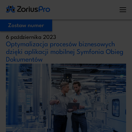
Zostaw numer
6 października 2023
Zostaw Swój numer telefonu,
Optymalizacja procesów biznesowych
zadzwonimy niezwłocznie!
dzięki aplikacji mobilnej Symfonia Obieg
Dokumentów
Proszę o kontakt
Administratorem Twoich danych osobowych jest ZoriusPro Sp. z o.o. Dane
podane w formularzu przetwarzamy w celu obsługi Twojej wiadomości i
kontaktu w związku z jej treścią. Podstawą przetwarzania jest art. 6 ust. 1 lit. b
RODO, gdy Twoje zapytanie dotyczy oferty lub zawarcia umowy, albo art. 6
ust. 1 lit. f RODO, gdy kontakt dotyczy innej sprawy. Więcej informacji o
zasadach przetwarzania danych znajdziesz w
Polityce prywatności.