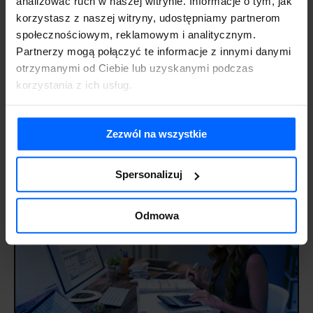
analizować ruch w naszej witrynie. Informacje o tym, jak
korzystasz z naszej witryny, udostępniamy partnerom
społecznościowym, reklamowym i analitycznym.
Partnerzy mogą połączyć te informacje z innymi danymi
otrzymanymi od Ciebie lub uzyskanymi podczas
korzystania z ich usług.
Zezwól na wszystkie
Jak wybrać system ERP – zasady, kryteria i krok po
kroku
7 lipca 2026
Aktualności
Spersonalizuj
Odmowa