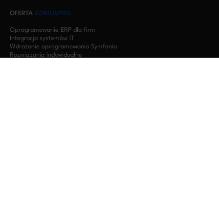
OFERTA
ZORIUSPRO
Oprogramowanie ERP dla firm
Integracja systemów IT
Wdrażanie oprogramowania Symfonia
Rozwiązania Indywidualne
Oprogramowanie dla firm produkcyjnych
Oprogramowanie dla firm budowlanych
Oprogramowanie dla biur rachunkowych
Serwery w chmurze – wirtualizacja Symfonii RDP
DOŚWIADCZENIE
ZORIUSPRO
Oprogramowanie księgowe dla firm
Software house Bielsko-Biała
Oprogramowanie dla firm Warszawa
Integracja KSeF dla przedsiębiorstw
Szkolenia
Aktualności
Rozwiązania
Zapytaj o KSeF