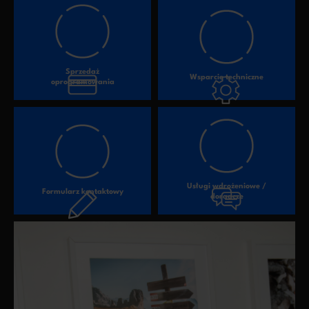
Sprzedaż
Wsparcie techniczne
oprogramowania
Usługi wdrożeniowe /
Formularz kontaktowy
doradcze