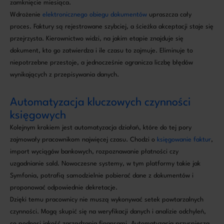
zamknięcie miesiąca.
Wdrożenie
elektronicznego obiegu dokumentów
upraszcza cały
proces. Faktury są rejestrowane szybciej, a ścieżka akceptacji staje się
przejrzysta. Kierownictwo widzi, na jakim etapie znajduje się
dokument, kto go zatwierdza i ile czasu to zajmuje. Eliminuje to
niepotrzebne przestoje, a jednocześnie ogranicza liczbę błędów
wynikających z przepisywania danych.
Automatyzacja kluczowych czynności
księgowych
Kolejnym krokiem jest automatyzacja działań, które do tej pory
zajmowały pracownikom najwięcej czasu. Chodzi o
księgowanie faktur
,
import wyciągów bankowych, rozpoznawanie płatności czy
uzgadnianie sald. Nowoczesne systemy, w tym platformy takie jak
Symfonia, potrafią samodzielnie pobierać dane z dokumentów i
proponować odpowiednie dekretacje.
Dzięki temu pracownicy nie muszą wykonywać setek powtarzalnych
czynności. Mogą skupić się na weryfikacji danych i analizie odchyleń,
co podnosi jakość zarządzania finansami. Automatyzacja przyspiesza