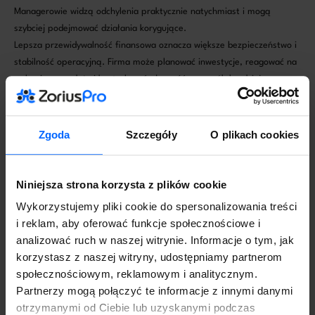
Managerowie widzą odchylenia praktycznie natychmiast i mogą
szybciej podejmować działania korygujące.
Lepsza przewidywalność finansowa oznacza większe bezpieczeństwo i
stabilność operacyjną. Firma może planować inwestycje, reagować na
wahania sprzedaży i kontrolować płynność w sposób bardziej
świadomy.
Dlaczego warto inwestować w
Zgoda
Szczegóły
O plikach cookies
optymalizację procesów finansowo-
księgowych?
Niniejsza strona korzysta z plików cookie
Firmy, które uporządkowały swój obieg dokumentów,
Wykorzystujemy pliki cookie do spersonalizowania treści
zautomatyzowały księgowość i połączyły systemy w spójną całość,
i reklam, aby oferować funkcje społecznościowe i
odczuwają znaczący wzrost efektywności. Pracownicy wykonują mniej
analizować ruch w naszej witrynie. Informacje o tym, jak
pracy operacyjnej, a zarząd otrzymuje dane, na których naprawdę
korzystasz z naszej witryny, udostępniamy partnerom
można polegać. Procesy stają się powtarzalne i przewidywalne.
społecznościowym, reklamowym i analitycznym.
Efektem jest mniejsza liczba błędów, szybsze zamknięcia okresów,
Partnerzy mogą połączyć te informacje z innymi danymi
lepsza kontrola budżetu i wyższa jakość decyzji podejmowanych na
otrzymanymi od Ciebie lub uzyskanymi podczas
poziomie strategicznym.