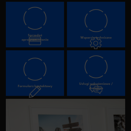
Sprzedaż
Wsparcie techniczne
oprogramowania
Usługi wdrożeniowe /
Formularz kontaktowy
doradcze