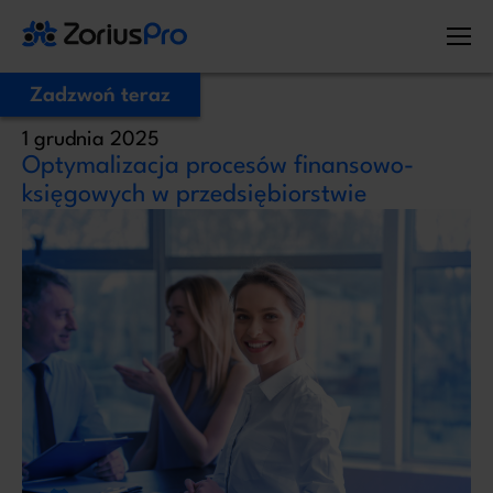
Zadzwoń teraz
1 grudnia 2025
Zostaw Swój numer telefonu,
Optymalizacja procesów finansowo-
zadzwonimy niezwłocznie!
księgowych w przedsiębiorstwie
Proszę o kontakt
Administratorem Twoich danych osobowych jest ZoriusPro Sp. z o.o. Dane
podane w formularzu przetwarzamy w celu obsługi Twojej wiadomości i
kontaktu w związku z jej treścią. Podstawą przetwarzania jest art. 6 ust. 1 lit. b
RODO, gdy Twoje zapytanie dotyczy oferty lub zawarcia umowy, albo art. 6
ust. 1 lit. f RODO, gdy kontakt dotyczy innej sprawy. Więcej informacji o
zasadach przetwarzania danych znajdziesz w
Polityce prywatności.