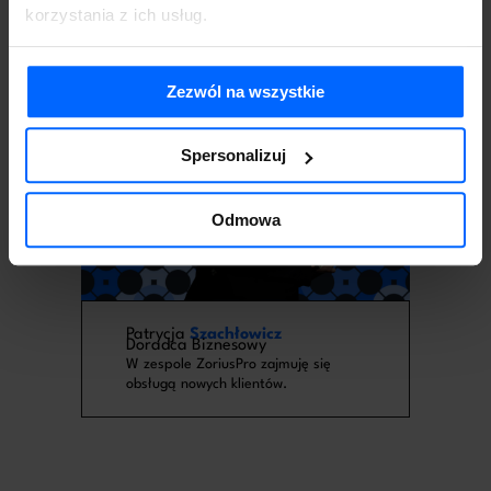
korzystania z ich usług.
Zezwól na wszystkie
Spersonalizuj
Odmowa
Patrycja
Szachłowicz
Doradca Biznesowy
W zespole ZoriusPro zajmuję się
obsługą nowych klientów.