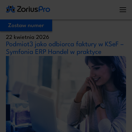
Zostaw numer
22 kwietnia 2026
Zostaw Swój numer telefonu,
Podmiot3 jako odbiorca faktury w KSeF –
zadzwonimy niezwłocznie!
Symfonia ERP Handel w praktyce
Proszę o kontakt
Administratorem Twoich danych osobowych jest ZoriusPro Sp. z o.o. Dane
podane w formularzu przetwarzamy w celu obsługi Twojej wiadomości i
kontaktu w związku z jej treścią. Podstawą przetwarzania jest art. 6 ust. 1 lit. b
RODO, gdy Twoje zapytanie dotyczy oferty lub zawarcia umowy, albo art. 6
ust. 1 lit. f RODO, gdy kontakt dotyczy innej sprawy. Więcej informacji o
zasadach przetwarzania danych znajdziesz w
Polityce prywatności.