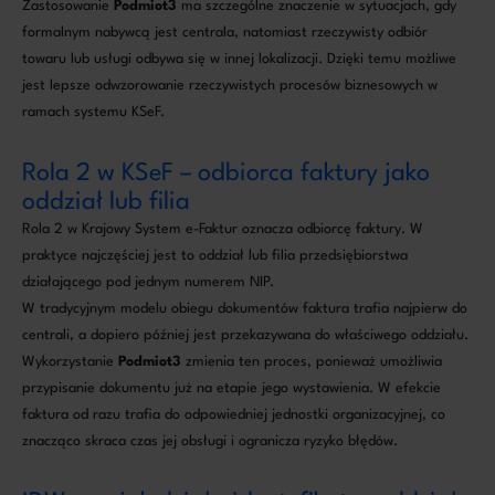
Zastosowanie
Podmiot3
ma szczególne znaczenie w sytuacjach, gdy
formalnym nabywcą jest centrala, natomiast rzeczywisty odbiór
towaru lub usługi odbywa się w innej lokalizacji. Dzięki temu możliwe
jest lepsze odwzorowanie rzeczywistych procesów biznesowych w
ramach systemu KSeF.
Rola 2 w KSeF – odbiorca faktury jako
oddział lub filia
Rola 2 w Krajowy System e-Faktur oznacza odbiorcę faktury. W
praktyce najczęściej jest to oddział lub filia przedsiębiorstwa
działającego pod jednym numerem NIP.
W tradycyjnym modelu obiegu dokumentów faktura trafia najpierw do
centrali, a dopiero później jest przekazywana do właściwego oddziału.
Wykorzystanie
Podmiot3
zmienia ten proces, ponieważ umożliwia
przypisanie dokumentu już na etapie jego wystawienia. W efekcie
faktura od razu trafia do odpowiedniej jednostki organizacyjnej, co
znacząco skraca czas jej obsługi i ogranicza ryzyko błędów.