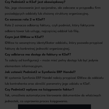
Czy Podmiot3 w KSeF jest obowiązkowy?
Nie, jego stosowanie jest opcjonalne, ale zalecane w przypadku firm
posiadających oddziały lub złożoną strukturę organizacyjną.
Co oznacza rola 2 w KSeF?
Rola 2 oznacza odbiorcę faktury, czyli podmiot, który faktycznie
odbiera towar lub usługę, najczęściej oddział lub filię.
Czym jest IDWew w KSeF?
IDWew to wewnętrzny identyfikator oddziału, który pozwala przypisać
fakturę do konkretnej jednostki organizacyjnej.
Czy odbiorca ma dostęp do faktury w KSeF?
To zależy od konfiguracji – może mieć pełny dostęp lub być jedynie
elementem informacyjnym.
Jak ustawić Podmiot3 w Symfonia ERP Handel?
W systemie Symfonia ERP Handel należy przypisać IDWew do oddziału
lub kontrahenta oraz określić parametry jego udziału w KSeF.
Czy Podmiot3 wpływa na księgowanie faktur?
Tak, umożliwia automatyczne kierowanie dokumentów do właściwych
jednostek, co usprawnia proces księgowania.