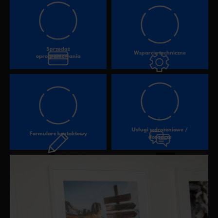
Sprzedaż
Wsparcie techniczne
oprogramowania
Usługi wdrożeniowe /
Formularz kontaktowy
doradcze