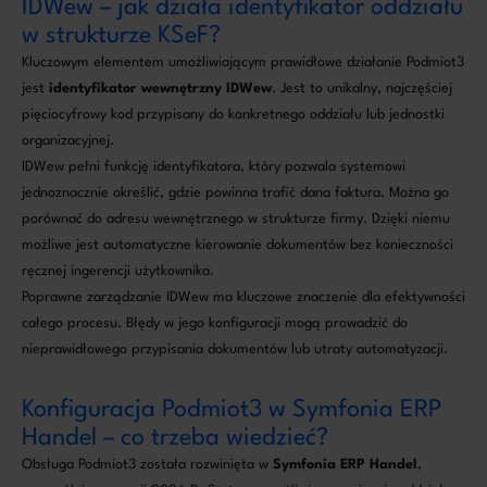
IDWew – jak działa identyfikator oddziału
w strukturze KSeF?
Kluczowym elementem umożliwiającym prawidłowe działanie Podmiot3
jest
identyfikator wewnętrzny IDWew
. Jest to unikalny, najczęściej
pięciocyfrowy kod przypisany do konkretnego oddziału lub jednostki
organizacyjnej.
IDWew pełni funkcję identyfikatora, który pozwala systemowi
jednoznacznie określić, gdzie powinna trafić dana faktura. Można go
porównać do adresu wewnętrznego w strukturze firmy. Dzięki niemu
możliwe jest automatyczne kierowanie dokumentów bez konieczności
ręcznej ingerencji użytkownika.
Poprawne zarządzanie IDWew ma kluczowe znaczenie dla efektywności
całego procesu. Błędy w jego konfiguracji mogą prowadzić do
nieprawidłowego przypisania dokumentów lub utraty automatyzacji.
Konfiguracja Podmiot3 w Symfonia ERP
Handel – co trzeba wiedzieć?
Obsługa Podmiot3 została rozwinięta w
Symfonia ERP Handel
,