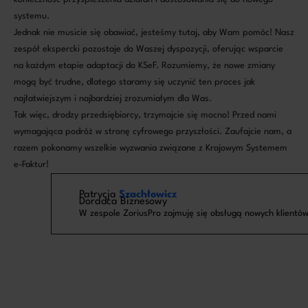
systemu.
Jednak nie musicie się obawiać, jesteśmy tutaj, aby Wam pomóc! Nasz
zespół ekspercki pozostaje do Waszej dyspozycji, oferując wsparcie
na każdym etapie adaptacji do KSeF. Rozumiemy, że nowe zmiany
mogą być trudne, dlatego staramy się uczynić ten proces jak
najłatwiejszym i najbardziej zrozumiałym dla Was.
Tak więc, drodzy przedsiębiorcy, trzymajcie się mocno! Przed nami
wymagająca podróż w stronę cyfrowego przyszłości. Zaufajcie nam, a
razem pokonamy wszelkie wyzwania związane z Krajowym Systemem
e-Faktur!
Patrycja
Szachłowicz
Doradca Biznesowy
W zespole ZoriusPro zajmuję się obsługą nowych klientów