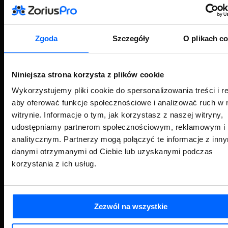
eDokumenty – ECM, DMS
Nefeni – rozwiązania dla jednostek samorządu terytorialnego
Handel
Zarządzanie Produkcją
Zgoda
Szczegóły
O plikach c
Biura rachunkowe
Chmura Symfonii (e-Biuro)
ERP
KSeF
Niniejsza strona korzysta z plików cookie
Małe przedsiębiorstwo
Wykorzystujemy pliki cookie do spersonalizowania treści i r
Duża firma
Sektor budowlany
aby oferować funkcje społecznościowe i analizować ruch w 
Develogic
witrynie. Informacje o tym, jak korzystasz z naszej witryny,
Krajowy Instytut Prawa Gospodarczego
Symfonia R2Płatnik (moduł kadrowo-płacowy)
udostępniamy partnerom społecznościowym, reklamowym i
HR / e-Pracownik / eTeczka
analitycznym. Partnerzy mogą połączyć te informacje z inn
Inewi – grafiki, RPC, wnioski urlopowe, delegacje, listy obecności
danymi otrzymanymi od Ciebie lub uzyskanymi podczas
korzystania z ich usług.
OFERTA
ZORIUSPRO
Oprogramowanie ERP dla firm
Integracja systemów IT
Zezwól na wszystkie
Wdrażanie oprogramowania Symfonia
Rozwiązania Indywidualne