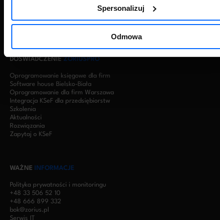
Oprogramowanie dla firm produkcyjnych
Spersonalizuj
Oprogramowanie dla firm budowlanych
Oprogramowanie dla biur rachunkowych
Serwery w chmurze – wirtualizacja Symfonii RDP
Odmowa
DOŚWIADCZENIE
ZORIUSPRO
Oprogramowanie księgowe dla firm
Software house Bielsko-Biała
Oprogramowanie dla firm Warszawa
Integracja KSeF dla przedsiębiorstw
Szkolenia
Aktualności
Rozwiązania
Zapytaj o KSeF
WAŻNE
INFORMACJE
Polityka prywatności i monitoringu
+48 33 506 52 10
+48 666 899 332
bok@zorius.pl
Serwis IT