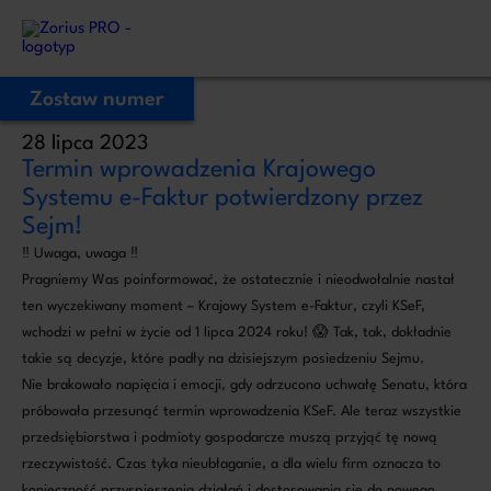
Zostaw numer
28 lipca 2023
Zostaw Swój numer telefonu,
Termin wprowadzenia Krajowego
zadzwonimy niezwłocznie!
Systemu e-Faktur potwierdzony przez
Sejm!
‼️ Uwaga, uwaga ‼️
Proszę o kontakt
Pragniemy Was poinformować, że ostatecznie i nieodwołalnie nastał
Administratorem Twoich danych osobowych jest ZoriusPro Sp. z o.o. Dane
podane w formularzu przetwarzamy w celu obsługi Twojej wiadomości i
ten wyczekiwany moment – Krajowy System e-Faktur, czyli KSeF,
kontaktu w związku z jej treścią. Podstawą przetwarzania jest art. 6 ust. 1 lit. b
RODO, gdy Twoje zapytanie dotyczy oferty lub zawarcia umowy, albo art. 6
wchodzi w pełni w życie od 1 lipca 2024 roku! 😱 Tak, tak, dokładnie
ust. 1 lit. f RODO, gdy kontakt dotyczy innej sprawy. Więcej informacji o
zasadach przetwarzania danych znajdziesz w
Polityce prywatności.
takie są decyzje, które padły na dzisiejszym posiedzeniu Sejmu.
Nie brakowało napięcia i emocji, gdy odrzucono uchwałę Senatu, która
próbowała przesunąć termin wprowadzenia KSeF. Ale teraz wszystkie
przedsiębiorstwa i podmioty gospodarcze muszą przyjąć tę nową
rzeczywistość. Czas tyka nieubłaganie, a dla wielu firm oznacza to
konieczność przyspieszenia działań i dostosowania się do nowego