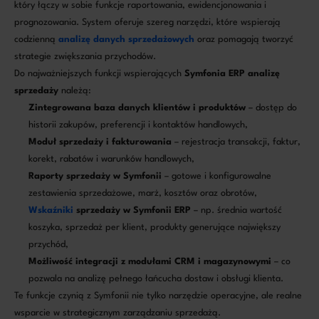
który łączy w sobie funkcje raportowania, ewidencjonowania i
prognozowania. System oferuje szereg narzędzi, które wspierają
codzienną
analizę danych sprzedażowych
oraz pomagają tworzyć
strategie zwiększania przychodów.
Do najważniejszych funkcji wspierających
Symfonia ERP analizę
sprzedaży
należą:
Zintegrowana baza danych klientów i produktów
– dostęp do
historii zakupów, preferencji i kontaktów handlowych,
Moduł sprzedaży i fakturowania
– rejestracja transakcji, faktur,
korekt, rabatów i warunków handlowych,
Raporty sprzedaży w Symfonii
– gotowe i konfigurowalne
zestawienia sprzedażowe, marż, kosztów oraz obrotów,
Wskaźniki
sprzedaży w Symfonii ERP
– np. średnia wartość
koszyka, sprzedaż per klient, produkty generujące największy
przychód,
Możliwość integracji z modułami CRM i magazynowymi
– co
pozwala na analizę pełnego łańcucha dostaw i obsługi klienta.
Te funkcje czynią z Symfonii nie tylko narzędzie operacyjne, ale realne
wsparcie w strategicznym zarządzaniu sprzedażą.