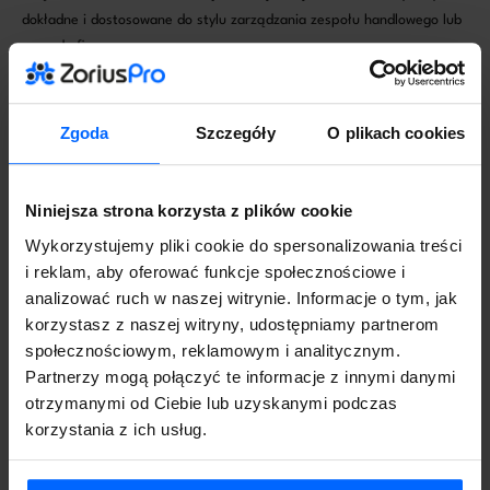
dokładne i dostosowane do stylu zarządzania zespołu handlowego lub
zarządu firmy.
Praktyczne przykłady wykorzystania
Symfonia ERP do analizy sprzedaży
Zgoda
Szczegóły
O plikach cookies
Zastanawiasz się, jak wygląda
Symfonia ERP analiza danych
handlowych
w praktyce? Oto kilka rzeczywistych zastosowań
Niniejsza strona korzysta z plików cookie
systemu, które pokazują jego potencjał:
Optymalizacja polityki cenowej
Wykorzystujemy pliki cookie do spersonalizowania treści
Dzięki analizie marży i wpływu rabatów na sprzedaż, firma
i reklam, aby oferować funkcje społecznościowe i
dostosowała swoją politykę cenową tak, by zachować konkurencyjność
analizować ruch w naszej witrynie. Informacje o tym, jak
bez utraty rentowności.
korzystasz z naszej witryny, udostępniamy partnerom
Identyfikacja klientów generujących największy zysk
społecznościowym, reklamowym i analitycznym.
System pozwolił zidentyfikować 20% klientów odpowiadających za
Partnerzy mogą połączyć te informacje z innymi danymi
80% przychodów. Na tej podstawie wdrożono indywidualne strategie
otrzymanymi od Ciebie lub uzyskanymi podczas
obsługi i lojalizacji.
korzystania z ich usług.
Śledzenie sezonowości sprzedaży
Analiza danych z kilku lat wykazała powtarzające się trendy sezonowe.