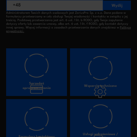
Wyślij
Administratorem Twoich danych osobowych jest ZoriusPro Sp. z o.o. Dane podane w
formularzu przetwarzamy w celu obsługi Twojej wiadomości i kontaktu w związku z jej
treścią. Podstawą przetwarzania jest art. 6 ust. 1 lit. b RODO, gdy Twoje zapytanie
dotyczy oferty lub zawarcia umowy, albo art. 6 ust. 1 lit. f RODO, gdy kontakt dotyczy
innej sprawy. Więcej informacji o zasadach przetwarzania danych znajdziesz w
Polityce
prywatności.
Sprzedaż
Wsparcie techniczne
oprogramowania
Usługi wdrożeniowe /
Formularz kontaktowy