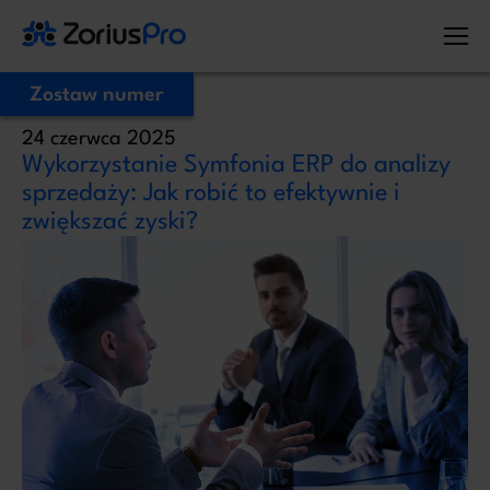
Zostaw numer
24 czerwca 2025
Zostaw Swój numer telefonu,
Wykorzystanie Symfonia ERP do analizy
zadzwonimy niezwłocznie!
sprzedaży: Jak robić to efektywnie i
zwiększać zyski?
Proszę o kontakt
Administratorem Twoich danych osobowych jest ZoriusPro Sp. z o.o. Dane
podane w formularzu przetwarzamy w celu obsługi Twojej wiadomości i
kontaktu w związku z jej treścią. Podstawą przetwarzania jest art. 6 ust. 1 lit. b
RODO, gdy Twoje zapytanie dotyczy oferty lub zawarcia umowy, albo art. 6
ust. 1 lit. f RODO, gdy kontakt dotyczy innej sprawy. Więcej informacji o
zasadach przetwarzania danych znajdziesz w
Polityce prywatności.