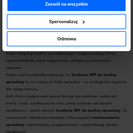
Zezwól na wszystkie
Firma lepiej zaplanowała zatowarowanie i działania promocyjne w
szczycie sezonu.
Kontrola skuteczności zespołu handlowego
Spersonalizuj
Porównanie wyników sprzedaży handlowców pozwoliło zidentyfikować
najlepsze praktyki i wdrożyć je w całym zespole, zwiększając wyniki
Odmowa
sprzedaży o 15%.
Ograniczenie strat magazynowych
Dzięki integracji modułu sprzedażowego i magazynowego, firma
zoptymalizowała stany magazynowe, unikając przestarzałych
zapasów.
Każdy z tych przykładów pokazuje, że
Symfonia ERP do analizy
sprzedaży
to coś więcej niż tylko narzędzie – to strategiczne wsparcie
dla całego biznesu.
Jeśli chcesz podejmować lepsze decyzje sprzedażowe, zwiększać
marżę i zyski, a jednocześnie mieć pełną kontrolę nad danymi
handlowymi – warto wdrożyć
Symfonię ERP do analizy sprzedaży
. To
nowoczesne i elastyczne narzędzie, które wspiera
monitorowanie
sprzedaży
, raportowanie, prognozowanie i optymalizację działań
handlowych.