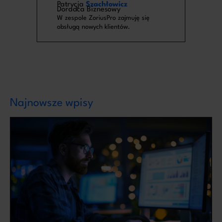
Patrycja
Szachłowicz
Doradca Biznesowy
W zespole ZoriusPro zajmuję się
obsługą nowych klientów.
Najnowsze wpisy