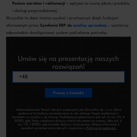
Poziom zwrotów i reklamacji
– wpływa na ocenę jakości produktu
i obsługi posprzedażowej.
Wszystkie te dane można uzyskać i przetworzyć dzięki funkcjom
oferowanym przez
Symfonia ERP do
analizy sprzedaży
– wystarczy
odpowiednio skonfigurować system pod własne potrzeby.
Umów się na prezentację naszych
rozwiązań!
Proszę o kontakt
Administratorem Twoich danych osobowych jest ZoriusPro Sp. z o.o. Dane
podane w formularzu przetwarzamy w celu obsługi Twojej wiadomości i
kontaktu w związku z jej treścią. Podstawą przetwarzania jest art. 6 ust. 1 lit. b
RODO, gdy Twoje zapytanie dotyczy oferty lub zawarcia umowy, albo art. 6
ust. 1 lit. f RODO, gdy kontakt dotyczy innej sprawy. Więcej informacji o
zasadach przetwarzania danych znajdziesz w
Polityce prywatności.