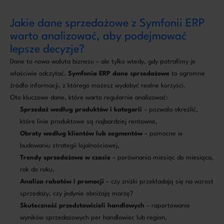
Jakie dane sprzedażowe z Symfonii ERP
warto analizować, aby podejmować
lepsze decyzje?
Dane to nowa waluta biznesu – ale tylko wtedy, gdy potrafimy je
właściwie odczytać.
Symfonia ERP dane sprzedażowe
to ogromne
źródło informacji, z którego możesz wydobyć realne korzyści.
Oto kluczowe dane, które warto regularnie analizować:
Sprzedaż według produktów i kategorii
– pozwala określić,
które linie produktowe są najbardziej rentowne,
Obroty według klientów lub segmentów
– pomocne w
budowaniu strategii lojalnościowej,
Trendy sprzedażowe w czasie
– porównania miesiąc do miesiąca,
rok do roku,
Analiza rabatów i promocji
– czy zniżki przekładają się na wzrost
sprzedaży, czy jedynie obniżają marżę?
Skuteczność przedstawicieli handlowych
– raportowanie
wyników sprzedażowych per handlowiec lub region,