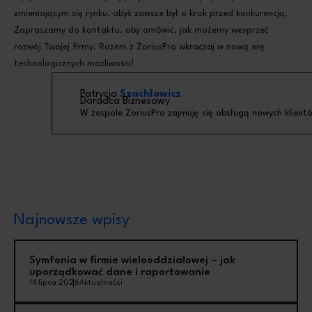
zmieniającym się rynku, abyś zawsze był o krok przed konkurencją.
Zapraszamy do kontaktu, aby omówić, jak możemy wesprzeć
rozwój Twojej firmy. Razem z ZoriusPro wkraczaj w nową erę
technologicznych możliwości!
Patrycja
Szachłowicz
Doradca Biznesowy
W zespole ZoriusPro zajmuję się obsługą nowych klient
Najnowsze wpisy
Symfonia w firmie wielooddziałowej – jak
uporządkować dane i raportowanie
14 lipca 2026
Aktualności