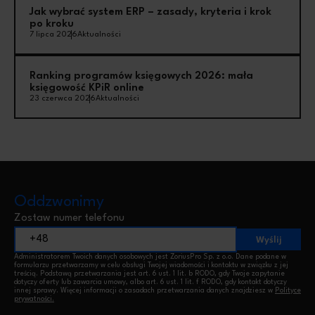
Jak wybrać system ERP – zasady, kryteria i krok
po kroku
7 lipca 2026
Aktualności
Ranking programów księgowych 2026: mała
księgowość KPiR online
23 czerwca 2026
Aktualności
Oddzwonimy
Zostaw numer telefonu
Wyślij
Administratorem Twoich danych osobowych jest ZoriusPro Sp. z o.o. Dane podane w
formularzu przetwarzamy w celu obsługi Twojej wiadomości i kontaktu w związku z jej
treścią. Podstawą przetwarzania jest art. 6 ust. 1 lit. b RODO, gdy Twoje zapytanie
dotyczy oferty lub zawarcia umowy, albo art. 6 ust. 1 lit. f RODO, gdy kontakt dotyczy
innej sprawy. Więcej informacji o zasadach przetwarzania danych znajdziesz w
Polityce
prywatności.