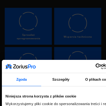
Sprzedaż
Wsparcie techniczne
oprogramowania
Usługi wdrożeniowe /
Formularz kontaktowy
doradcze
Zgoda
Szczegóły
O plikach c
Niniejsza strona korzysta z plików cookie
PRODUKTY
SYMFONIA
Wykorzystujemy pliki cookie do spersonalizowania treści i r