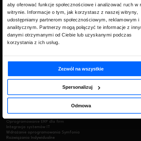
Finanse i Księgowość
aby oferować funkcje społecznościowe i analizować ruch w 
eDokumenty – ECM, DMS
Nefeni – rozwiązania dla jednostek samorządu terytorialnego
witrynie. Informacje o tym, jak korzystasz z naszej witryny,
Handel
udostępniamy partnerom społecznościowym, reklamowym i
Zarządzanie Produkcją
analitycznym. Partnerzy mogą połączyć te informacje z inn
Biura rachunkowe
Chmura Symfonii (e-Biuro)
danymi otrzymanymi od Ciebie lub uzyskanymi podczas
ERP
korzystania z ich usług.
KSeF
Małe przedsiębiorstwo
Duża firma
Sektor budowlany
Develogic
Zezwól na wszystkie
Krajowy Instytut Prawa Gospodarczego
Symfonia R2Płatnik (moduł kadrowo-płacowy)
HR / e-Pracownik / eTeczka
Spersonalizuj
Inewi – grafiki, RPC, wnioski urlopowe, delegacje, listy obecności
Odmowa
OFERTA
ZORIUSPRO
Oprogramowanie ERP dla firm
Integracja systemów IT
Wdrażanie oprogramowania Symfonia
Rozwiązania Indywidualne