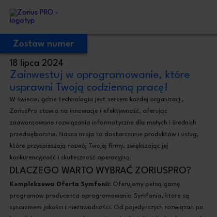
Zostaw numer
18 lipca 2024
Zostaw Swój numer telefonu,
Zainwestuj w oprogramowanie, które
zadzwonimy niezwłocznie!
usprawni Twoją codzienną pracę!
W świecie, gdzie technologia jest sercem każdej organizacji,
ZoriusPro stawia na innowacje i efektywność, oferując
Proszę o kontakt
zaawansowane rozwiązania informatyczne dla małych i średnich
Administratorem Twoich danych osobowych jest ZoriusPro Sp. z o.o. Dane
podane w formularzu przetwarzamy w celu obsługi Twojej wiadomości i kontaktu
przedsiębiorstw. Nasza misja to dostarczanie produktów i usług,
w związku z jej treścią. Podstawą przetwarzania jest art. 6 ust. 1 lit. b RODO,
gdy Twoje zapytanie dotyczy oferty lub zawarcia umowy, albo art. 6 ust. 1 lit. f
które przyspieszają rozwój Twojej firmy, zwiększając jej
RODO, gdy kontakt dotyczy innej sprawy. Więcej informacji o zasadach
przetwarzania danych znajdziesz w
Polityce prywatności.
konkurencyjność i skuteczność operacyjną.
DLACZEGO WARTO WYBRAĆ ZORIUSPRO?
Kompleksowa Oferta Symfonii:
Oferujemy pełną gamę
programów producenta oprogramowania Symfonia, które są
synonimem jakości i niezawodności. Od pojedynczych rozwiązań po