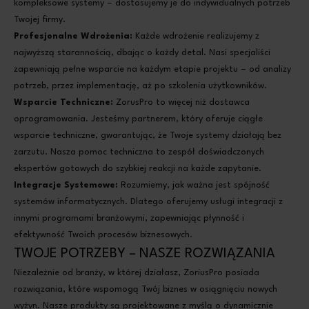
kompleksowe systemy – dostosujemy je do indywidualnych potrzeb
Twojej firmy.
Profesjonalne Wdrożenia:
Każde wdrożenie realizujemy z
najwyższą starannością, dbając o każdy detal. Nasi specjaliści
zapewniają pełne wsparcie na każdym etapie projektu – od analizy
potrzeb, przez implementację, aż po szkolenia użytkowników.
Wsparcie Techniczne:
ZorusPro to więcej niż dostawca
oprogramowania. Jesteśmy partnerem, który oferuje ciągłe
wsparcie techniczne, gwarantując, że Twoje systemy działają bez
zarzutu. Nasza pomoc techniczna to zespół doświadczonych
ekspertów gotowych do szybkiej reakcji na każde zapytanie.
Integracje Systemowe:
Rozumiemy, jak ważna jest spójność
systemów informatycznych. Dlatego oferujemy usługi integracji z
innymi programami branżowymi, zapewniając płynność i
efektywność Twoich procesów biznesowych.
TWOJE POTRZEBY – NASZE ROZWIĄZANIA
Niezależnie od branży, w której działasz, ZoriusPro posiada
rozwiązania, które wspomogą Twój biznes w osiągnięciu nowych
wyżyn. Nasze produkty są projektowane z myślą o dynamicznie