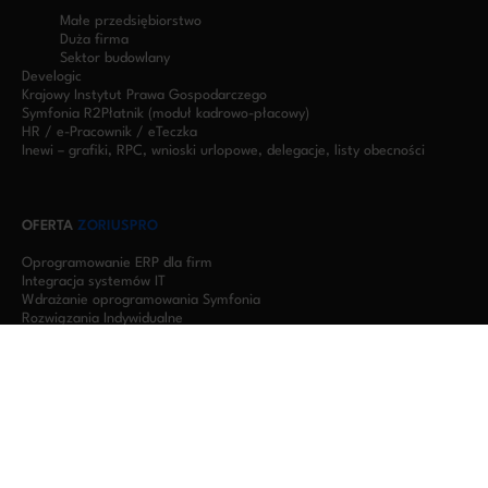
Małe przedsiębiorstwo
Duża firma
Sektor budowlany
Develogic
Krajowy Instytut Prawa Gospodarczego
Symfonia R2Płatnik (moduł kadrowo-płacowy)
HR / e-Pracownik / eTeczka
Inewi – grafiki, RPC, wnioski urlopowe, delegacje, listy obecności
OFERTA
ZORIUSPRO
Oprogramowanie ERP dla firm
Integracja systemów IT
Wdrażanie oprogramowania Symfonia
Rozwiązania Indywidualne
Oprogramowanie dla firm produkcyjnych
Oprogramowanie dla firm budowlanych
Oprogramowanie dla biur rachunkowych
Serwery w chmurze – wirtualizacja Symfonii RDP
DOŚWIADCZENIE
ZORIUSPRO