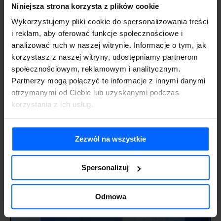
Niniejsza strona korzysta z plików cookie
Wykorzystujemy pliki cookie do spersonalizowania treści
Symfonia w firmie wielooddziałowej – jak
i reklam, aby oferować funkcje społecznościowe i
uporządkować dane i raportowanie
14 lipca 2026
Aktualności
analizować ruch w naszej witrynie. Informacje o tym, jak
korzystasz z naszej witryny, udostępniamy partnerom
społecznościowym, reklamowym i analitycznym.
Partnerzy mogą połączyć te informacje z innymi danymi
otrzymanymi od Ciebie lub uzyskanymi podczas
korzystania z ich usług.
Zezwól na wszystkie
Spersonalizuj
Jak wybrać system ERP – zasady, kryteria i krok po
kroku
Odmowa
7 lipca 2026
Aktualności