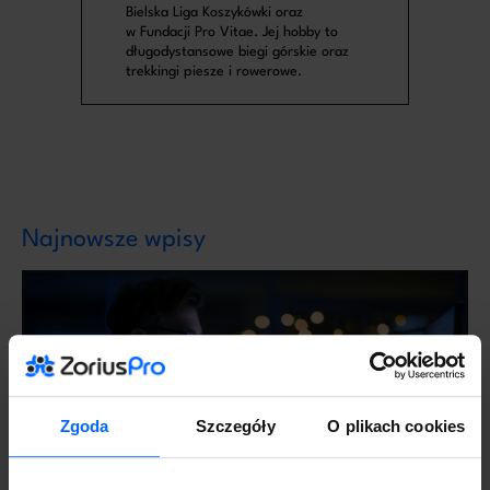
Bielska Liga Koszykówki oraz
w Fundacji Pro Vitae. Jej hobby to
długodystansowe biegi górskie oraz
trekkingi piesze i rowerowe.
Najnowsze wpisy
Zgoda
Szczegóły
O plikach cookies