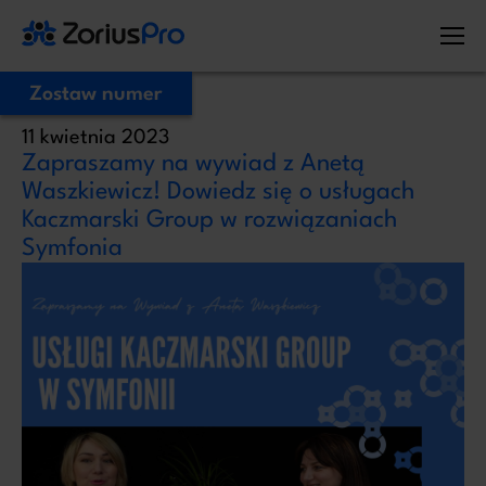
Zostaw numer
11 kwietnia 2023
Zostaw Swój numer telefonu,
Zapraszamy na wywiad z Anetą
zadzwonimy niezwłocznie!
Waszkiewicz! Dowiedz się o usługach
Kaczmarski Group w rozwiązaniach
Symfonia
Proszę o kontakt
Administratorem Twoich danych osobowych jest ZoriusPro Sp. z o.o. Dane
podane w formularzu przetwarzamy w celu obsługi Twojej wiadomości i
kontaktu w związku z jej treścią. Podstawą przetwarzania jest art. 6 ust. 1 lit. b
RODO, gdy Twoje zapytanie dotyczy oferty lub zawarcia umowy, albo art. 6
ust. 1 lit. f RODO, gdy kontakt dotyczy innej sprawy. Więcej informacji o
zasadach przetwarzania danych znajdziesz w
Polityce prywatności.