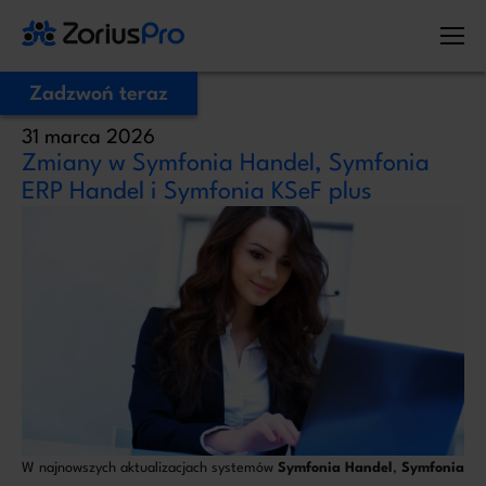
Zadzwoń teraz
31 marca 2026
Zostaw Swój numer telefonu,
Zmiany w Symfonia Handel, Symfonia
zadzwonimy niezwłocznie!
ERP Handel i Symfonia KSeF plus
Proszę o kontakt
Administratorem Twoich danych osobowych jest ZoriusPro Sp. z o.o. Dane
podane w formularzu przetwarzamy w celu obsługi Twojej wiadomości i
kontaktu w związku z jej treścią. Podstawą przetwarzania jest art. 6 ust. 1 lit. b
RODO, gdy Twoje zapytanie dotyczy oferty lub zawarcia umowy, albo art. 6
ust. 1 lit. f RODO, gdy kontakt dotyczy innej sprawy. Więcej informacji o
zasadach przetwarzania danych znajdziesz w
Polityce prywatności.
W najnowszych aktualizacjach systemów
Symfonia Handel
,
Symfonia