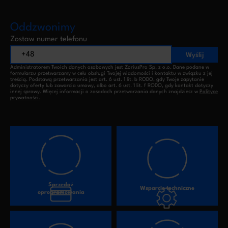
Oddzwonimy
Zostaw numer telefonu
Wyślij
Administratorem Twoich danych osobowych jest ZoriusPro Sp. z o.o. Dane podane w
formularzu przetwarzamy w celu obsługi Twojej wiadomości i kontaktu w związku z jej
treścią. Podstawą przetwarzania jest art. 6 ust. 1 lit. b RODO, gdy Twoje zapytanie
dotyczy oferty lub zawarcia umowy, albo art. 6 ust. 1 lit. f RODO, gdy kontakt dotyczy
innej sprawy. Więcej informacji o zasadach przetwarzania danych znajdziesz w
Polityce
prywatności.
Sprzedaż
Wsparcie techniczne
oprogramowania