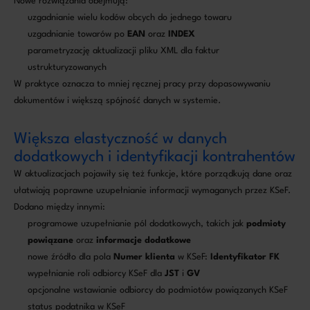
Nowe rozwiązania obejmują:
uzgadnianie wielu kodów obcych do jednego towaru
uzgadnianie towarów po
EAN
oraz
INDEX
parametryzację aktualizacji pliku XML dla faktur
ustrukturyzowanych
W praktyce oznacza to mniej ręcznej pracy przy dopasowywaniu
dokumentów i większą spójność danych w systemie.
Większa elastyczność w danych
dodatkowych i identyfikacji kontrahentów
W aktualizacjach pojawiły się też funkcje, które porządkują dane oraz
ułatwiają poprawne uzupełnianie informacji wymaganych przez KSeF.
Dodano między innymi:
programowe uzupełnianie pól dodatkowych, takich jak
podmioty
powiązane
oraz
informacje dodatkowe
nowe źródło dla pola
Numer klienta
w KSeF:
Identyfikator FK
wypełnianie roli odbiorcy KSeF dla
JST
i
GV
opcjonalne wstawianie odbiorcy do podmiotów powiązanych KSeF
status podatnika w KSeF