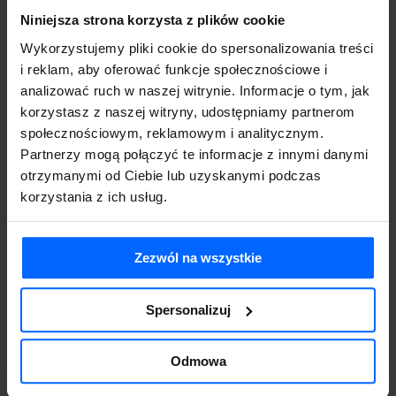
grupowa zmiana kategorii podatkowej dla wybranych dokumentów
Niniejsza strona korzysta z plików cookie
sprzedaży
Wykorzystujemy pliki cookie do spersonalizowania treści
Czat AI
wspierający pracę użytkownika
i reklam, aby oferować funkcje społecznościowe i
To kierunek, który pokazuje, że Symfonia rozwija system nie tylko pod
analizować ruch w naszej witrynie. Informacje o tym, jak
kątem zgodności z przepisami, ale również wygody pracy.
korzystasz z naszej witryny, udostępniamy partnerom
społecznościowym, reklamowym i analitycznym.
Co te zmiany oznaczają dla firm?
Partnerzy mogą połączyć te informacje z innymi danymi
Wprowadzone funkcje przekładają się na konkretne korzyści
otrzymanymi od Ciebie lub uzyskanymi podczas
biznesowe:
korzystania z ich usług.
mniej pracy ręcznej
przy obsłudze dokumentów i danych z KSeF
większa kontrola
nad wysyłką, importem i statusem dokumentów
lepsza zgodność z wymaganiami
dla różnych typów kontrahentów i
Zezwól na wszystkie
ról w KSeF
sprawniejsza praca działu handlowego i księgowości
Spersonalizuj
większa elastyczność
w dostosowaniu systemu do procesów w firmie
Dla wielu firm to nie są tylko techniczne zmiany. To realne
usprawnienia, które wpływają na szybkość pracy, ograniczenie błędów
Odmowa
i lepsze przygotowanie do pełnej pracy z KSeF.