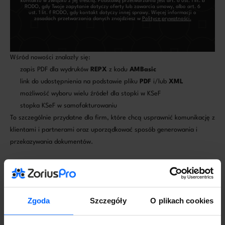
kontaktu w związku z jej treścią. Podstawą przetwarzania jest art. 6 ust. 1 lit. b
RODO, gdy Twoje zapytanie dotyczy oferty lub zawarcia umowy, albo art. 6
ust. 1 lit. f RODO, gdy kontakt dotyczy innej sprawy. Więcej informacji o
zasadach przetwarzania danych znajdziesz w
Polityce prywatności.
Wśród nowości znalazły się:
zapis PDF dla wydruków
REPX
z kodu
AMBasic
link do udostępnienia na podstawie pliku
PDF
i/lub
XML
możliwość wyboru wielu źródeł dla stopki w KSeF
stopka KSeF w samofakturowaniu
To szczególnie przydatne dla firm, które chcą usprawnić komunikację z
klientami i partnerami oraz uporządkować sposób generowania i
przekazywania dokumentów.
Zmiany wspierające codzienną pracę
użytkownika
W aktualizacjach pojawiły się też funkcje, które po prostu
Zgoda
Szczegóły
O plikach cookies
przyspieszają codzienną obsługę systemu.
Należą do nich: