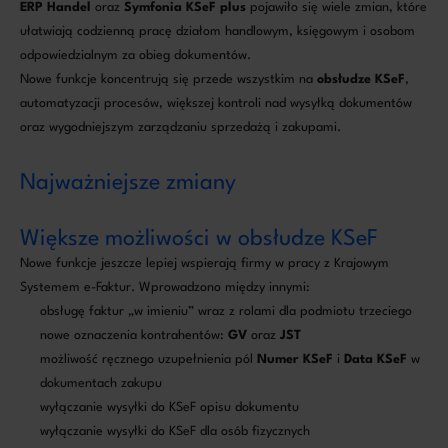
ERP Handel
oraz
Symfonia KSeF plus
pojawiło się wiele zmian, które
ułatwiają codzienną pracę działom handlowym, księgowym i osobom
odpowiedzialnym za obieg dokumentów.
Nowe funkcje koncentrują się przede wszystkim na
obsłudze KSeF
,
automatyzacji procesów, większej kontroli nad wysyłką dokumentów
oraz wygodniejszym zarządzaniu sprzedażą i zakupami.
Najważniejsze zmiany
Większe możliwości w obsłudze KSeF
Nowe funkcje jeszcze lepiej wspierają firmy w pracy z Krajowym
Systemem e-Faktur. Wprowadzono między innymi:
obsługę faktur „w imieniu” wraz z rolami dla podmiotu trzeciego
nowe oznaczenia kontrahentów:
GV
oraz
JST
możliwość ręcznego uzupełnienia pól
Numer KSeF
i
Data KSeF
w
dokumentach zakupu
wyłączanie wysyłki do KSeF opisu dokumentu
wyłączanie wysyłki do KSeF dla osób fizycznych