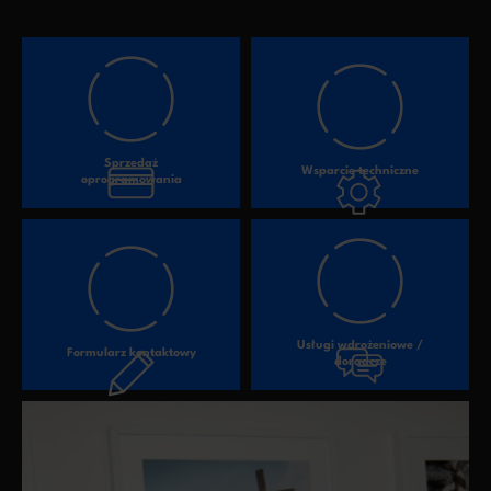
Sprzedaż
Wsparcie techniczne
oprogramowania
Usługi wdrożeniowe /
Formularz kontaktowy
doradcze