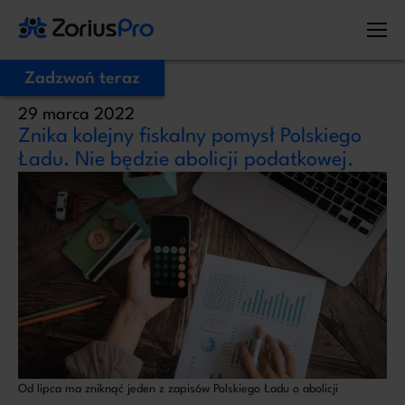
Zadzwoń teraz
29 marca 2022
Zostaw Swój numer telefonu,
Znika kolejny fiskalny pomysł Polskiego
zadzwonimy niezwłocznie!
Ładu. Nie będzie abolicji podatkowej.
Proszę o kontakt
Administratorem Twoich danych osobowych jest ZoriusPro Sp. z o.o. Dane
podane w formularzu przetwarzamy w celu obsługi Twojej wiadomości i
kontaktu w związku z jej treścią. Podstawą przetwarzania jest art. 6 ust. 1 lit. b
RODO, gdy Twoje zapytanie dotyczy oferty lub zawarcia umowy, albo art. 6
ust. 1 lit. f RODO, gdy kontakt dotyczy innej sprawy. Więcej informacji o
zasadach przetwarzania danych znajdziesz w
Polityce prywatności.
Od lipca ma zniknąć jeden z zapisów Polskiego Ładu o abolicji