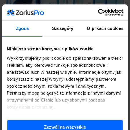
Zgoda
Szczegóły
O plikach cookies
Niniejsza strona korzysta z plików cookie
Wykorzystujemy pliki cookie do spersonalizowania treści
i reklam, aby oferować funkcje społecznościowe i
Jak wybrać system ERP – zasady, kryteria i krok po
analizować ruch w naszej witrynie. Informacje o tym, jak
kroku
korzystasz z naszej witryny, udostępniamy partnerom
7 lipca 2026
Aktualności
społecznościowym, reklamowym i analitycznym.
Partnerzy mogą połączyć te informacje z innymi danymi
otrzymanymi od Ciebie lub uzyskanymi podczas
korzystania z ich usług.
Zezwól na wszystkie