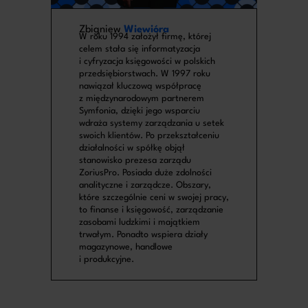
Zbigniew
Wiewióra
W roku 1994 założył firmę, której
celem stała się informatyzacja
i cyfryzacja księgowości w polskich
przedsiębiorstwach. W 1997 roku
nawiązał kluczową współpracę
z międzynarodowym partnerem
Symfonia, dzięki jego wsparciu
wdraża systemy zarządzania u setek
swoich klientów. Po przekształceniu
działalności w spółkę objął
stanowisko prezesa zarządu
ZoriusPro. Posiada duże zdolności
analityczne i zarządcze. Obszary,
które szczególnie ceni w swojej pracy,
to finanse i księgowość, zarządzanie
zasobami ludzkimi i majątkiem
trwałym. Ponadto wspiera działy
magazynowe, handlowe
i produkcyjne.