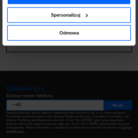
Spersonalizuj
Odmowa
Ranking programów księgowych 2026: mała
księgowość KPiR online
23 czerwca 2026
Aktualności
Oddzwonimy
Zostaw numer telefonu
Wyślij
Administratorem Twoich danych osobowych jest ZoriusPro Sp. z o.o. Dane podane w
formularzu przetwarzamy w celu obsługi Twojej wiadomości i kontaktu w związku z jej
treścią. Podstawą przetwarzania jest art. 6 ust. 1 lit. b RODO, gdy Twoje zapytanie
dotyczy oferty lub zawarcia umowy, albo art. 6 ust. 1 lit. f RODO, gdy kontakt dotyczy
innej sprawy. Więcej informacji o zasadach przetwarzania danych znajdziesz w
Polityce
prywatności.