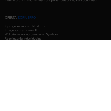
Inewi – grafiki, RPC, wnioski urlopowe, delegacje, listy obecności
OFERTA
ZORIUSPRO
Oprogramowanie ERP dla firm
Integracja systemów IT
Wdrażanie oprogramowania Symfonia
Rozwiązania Indywidualne
Oprogramowanie dla firm produkcyjnych
Oprogramowanie dla firm budowlanych
Oprogramowanie dla biur rachunkowych
Serwery w chmurze – wirtualizacja Symfonii RDP
DOŚWIADCZENIE
ZORIUSPRO
Oprogramowanie księgowe dla firm
Software house Bielsko-Biała
Oprogramowanie dla firm Warszawa
Integracja KSeF dla przedsiębiorstw
Szkolenia
Aktualności
Rozwiązania
Zapytaj o KSeF